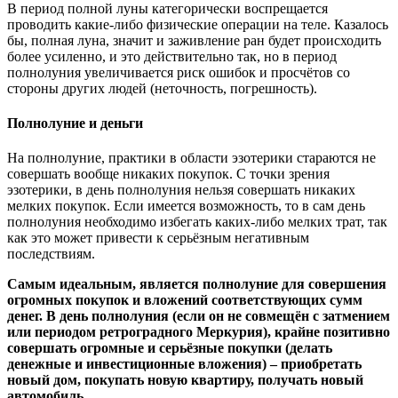
В период полной луны категорически воспрещается
проводить какие-либо физические операции на теле. Казалось
бы, полная луна, значит и заживление ран будет происходить
более усиленно, и это действительно так, но в период
полнолуния увеличивается риск ошибок и просчётов со
стороны других людей (неточность, погрешность).
Полнолуние и деньги
На полнолуние, практики в области эзотерики стараются не
совершать вообще никаких покупок. С точки зрения
эзотерики, в день полнолуния нельзя совершать никаких
мелких покупок. Если имеется возможность, то в сам день
полнолуния необходимо избегать каких-либо мелких трат, так
как это может привести к серьёзным негативным
последствиям.
Самым идеальным, является полнолуние для совершения
огромных покупок и вложений соответствующих сумм
денег. В день полнолуния (если он не совмещён с затмением
или периодом ретроградного Меркурия), крайне позитивно
совершать огромные и серьёзные покупки (делать
денежные и инвестиционные вложения) – приобретать
новый дом, покупать новую квартиру, получать новый
автомобиль.