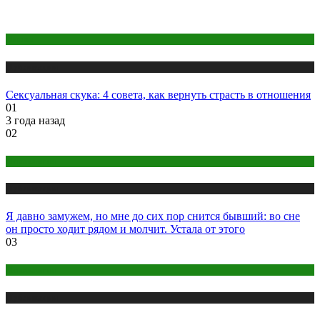
Интим
Публикации
Сексуальная скука: 4 совета, как вернуть страсть в отношения
01
3 года назад
02
Психология
Публикации
Я давно замужем, но мне до сих пор снится бывший: во сне
он просто ходит рядом и молчит. Устала от этого
03
Психология
Публикации