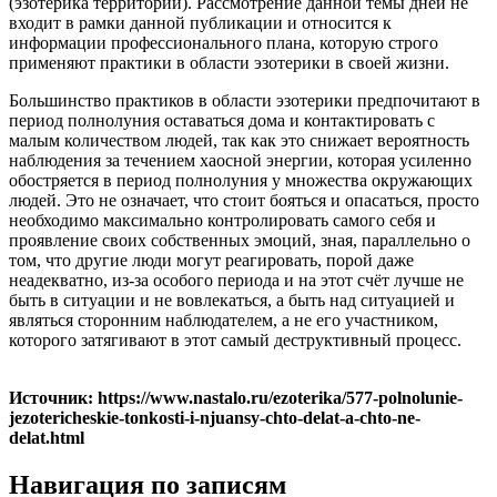
(эзотерика территорий). Рассмотрение данной темы дней не
входит в рамки данной публикации и относится к
информации профессионального плана, которую строго
применяют практики в области эзотерики в своей жизни.
Большинство практиков в области эзотерики предпочитают в
период полнолуния оставаться дома и контактировать с
малым количеством людей, так как это снижает вероятность
наблюдения за течением хаосной энергии, которая усиленно
обостряется в период полнолуния у множества окружающих
людей. Это не означает, что стоит бояться и опасаться, просто
необходимо максимально контролировать самого себя и
проявление своих собственных эмоций, зная, параллельно о
том, что другие люди могут реагировать, порой даже
неадекватно, из-за особого периода и на этот счёт лучше не
быть в ситуации и не вовлекаться, а быть над ситуацией и
являться сторонним наблюдателем, а не его участником,
которого затягивают в этот самый деструктивный процесс.
Источник: https://www.nastalo.ru/ezoterika/577-polnolunie-
jezotericheskie-tonkosti-i-njuansy-chto-delat-a-chto-ne-
delat.html
Навигация по записям