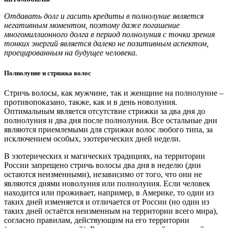
Отдавать долг и гасить кредиты в полнолуние является
негативным моментом, поэтому даже погашение
многомиллионного долга в период полнолуния с точки зрения
тонких энергий является далеко не позитивным аспектом,
проецированным на будущее человека.
Полнолуние и стрижка волос
Стричь волосы, как мужчине, так и женщине на полнолуние –
противопоказано, также, как и в день новолуния.
Оптимальным является отсутствие стрижки за два дня до
полнолуния и два дня после полнолуния. Все остальные дни
являются приемлемыми для стрижки волос любого типа, за
исключением особых, эзотерических дней недели.
В эзотерических и магических традициях, на территории
России запрещено стричь волосы два дня в неделю (дни
остаются неизменными), независимо от того, что они не
являются днями новолуния или полнолуния. Если человек
находится или проживает, например, в Америке, то один из
таких дней изменяется и отличается от России (но один из
таких дней остаётся неизменным на территории всего мира),
согласно правилам, действующим на его территории