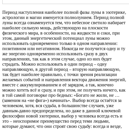
Период наступления наиболее полной фазы луны в эзотерике,
астрологии и магии именуется полнолунием. Период полной
луны всегда ознаменуется тем, что небесное светило набирает
наиболее сильную мощь, действующую на плоскости
физического мира, в особенности, на жидкости и соки, при
этом, данный энергетический потенциал луны можно
использовать одновременно только в одном направлении:
позитивном или негативном. Никогда не получится одну и ту
же энергию одновременно использовать сразу в двух
направлениях, так как в этом случае, одно из них будет
страдать. Можно использовать в один период – одну
направляющую, в другой период – вторую направляющую,
так будет наиболее правильно, с точки зрения реализации
желаемых событий и направления вектора движения энергий,
вместе с аккумулированием и её зарядом, а так, конечно
можно хотеть всё и сразу, и при этом, не получить ничего, как
в той самой поговорке про бедных: «Богато не жили, не …
(заменим на «не фига») начинать». Выбор всегда остаётся за
человеком, хотя, вся судьба, в большинстве случаев, уже
давным-давно предопределена, но даже в данной ключевой
философии новой эзотерики, выбор у человека всегда есть и
это – неоспоримое преимущество перед теми людьми,
которые думают, что они строят свою судьбу: всегда и везде,