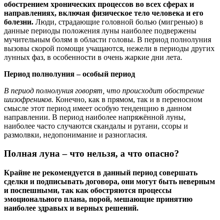
обострением хронических процессов во всех сферах и
направлениях, включая физическое тело человека и его
болезни.
Люди, страдающие головной болью (мигренью) в
данные периоды положения луны наиболее подвержены
мучительным болям в области головы. В период полнолуния
вызовы скорой помощи учащаются, нежели в периоды других
лунных фаз, в особенности в очень жаркие дни лета.
Период полнолуния – особый период
В период полнолуния говорят, что происходит обострение
шизофреников.
Конечно, как в прямом, так и в переносном
смысле этот период имеет особую тенденцию в данном
направлении. В период наиболее напряжённой луны,
наиболее часто случаются скандалы и ругани, ссоры и
размолвки, недопонимание и разногласия.
Полная луна – что нельзя, а что опасно?
Крайне не рекомендуется в данный период совершать
сделки и подписывать договора, они могут быть неверным
и поспешными, так как обостряются процессы
эмоционального плана, порой, мешающие принятию
наиболее здравых и верных решений.