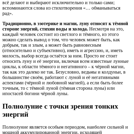
всё делают и выбирают исключительно и только сами;
вспоминаются слова из стихотворения «… обманываться
рад».
Традиционно, в эзотерике и магии, луну относят к тёмной
стороне энергий, стихии воды и холода.
Несмотря на это,
каждый человек состоит из светлого и тёмного, из этого
можно сделать вывод о том, что человек может быть, как
добрым, так и злым, а может быть равновесным
(относительно и субъективно), иметь и агрессию, и, иметь
милость, выбор всегда остаётся за ним. Просто не стоит
относить луну и её энергии, включая всем известные лунные
циклы, к области тёмного и негативного – к чёрной магии,
так как это далеко не так. Безусловно, ведьмы и колдуньи, в
большинстве своём, работают с луной и её негативными
аспектами (чёрной и любовной магией), а если быть более
точным, то с тёмной луной (тёмная сторона луны) или
ипостасей богини чёрной луны.
Полнолуние с точки зрения тонких
энергий
Полнолуние является особым периодом, наиболее сильной и
мощной аккумулированной энергии, исходящей