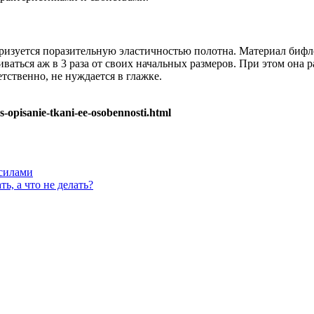
теризуется поразительную эластичностью полотна. Материал бифл
ваться аж в 3 раза от своих начальных размеров. При этом она 
тственно, не нуждается в глажке.
s-opisanie-tkani-ee-osobennosti.html
 силами
ь, а что не делать?