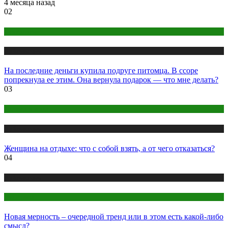
4 месяца назад
02
Психология
Публикации
На последние деньги купила подруге питомца. В ссоре
попрекнула ее этим. Она вернула подарок — что мне делать?
03
Одежда и мода
Публикации
Женщина на отдыхе: что с собой взять, а от чего отказаться?
04
Публикации
Эзотерика
Новая мерность – очередной тренд или в этом есть какой-либо
смысл?