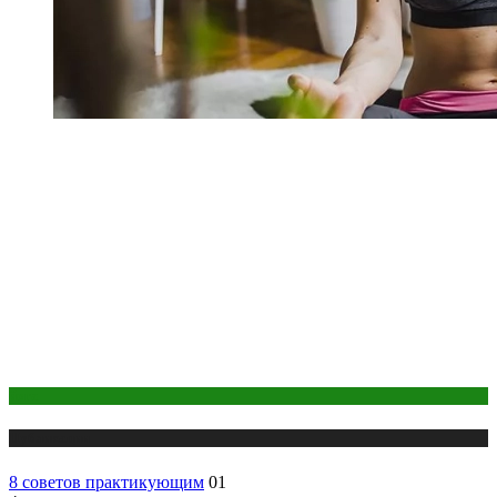
йога
Публикации
8 советов практикующим
01