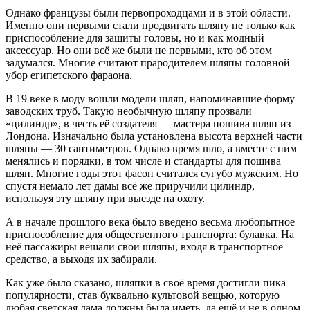
Однако французы были первопроходцами и в этой области.
Именно они первыми стали продвигать шляпу не только как
приспособление для защиты головы, но и как модный
аксессуар. Но они всё же были не первыми, кто об этом
задумался. Многие считают прародителем шляпы головной
убор египетского фараона.
В 19 веке в моду вошли модели шляп, напоминавшие форму
заводских труб. Такую необычную шляпу прозвали
«цилиндр», в честь её создателя — мастера пошива шляп из
Лондона. Изначально была установлена высота верхней части
шляпы — 30 сантиметров. Однако время шло, а вместе с ним
менялись и порядки, в том числе и стандарты для пошива
шляп. Многие годы этот фасон считался сугубо мужским. Но
спустя немало лет дамы всё же приручили цилиндр,
используя эту шляпу при выезде на охоту.
А в начале прошлого века было введено весьма любопытное
приспособление для общественного транспорта: булавка. На
неё пассажиры вешали свои шляпы, входя в транспортное
средство, а выходя их забирали.
Как уже было сказано, шляпки в своё время достигли пика
популярности, став буквально культовой вещью, которую
любая светская дама должны была иметь, да ещё и не в одном