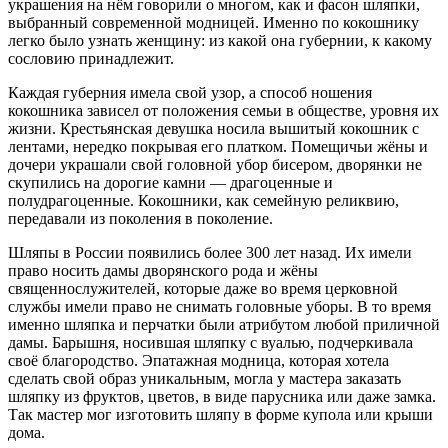
украшения на нём говорили о многом, как и фасон шляпки,
выбранный современной модницей. Именно по кокошнику
легко было узнать женщину: из какой она губернии, к какому
сословию принадлежит.
Каждая губерния имела свой узор, а способ ношения
кокошника зависел от положения семьи в обществе, уровня их
жизни. Крестьянская девушка носила вышитый кокошник с
лентами, нередко покрывая его платком. Помещичьи жёны и
дочери украшали свой головной убор бисером, дворянки не
скупились на дорогие камни — драгоценные и
полудрагоценные. Кокошники, как семейную реликвию,
передавали из поколения в поколение.
Шляпы в России появились более 300 лет назад. Их имели
право носить дамы дворянского рода и жёны
священнослужителей, которые даже во время церковной
службы имели право не снимать головные уборы. В то время
именно шляпка и перчатки были атрибутом любой приличной
дамы. Барышня, носившая шляпку с вуалью, подчеркивала
своё благородство. Эпатажная модница, которая хотела
сделать свой образ уникальным, могла у мастера заказать
шляпку из фруктов, цветов, в виде парусника или даже замка.
Так мастер мог изготовить шляпу в форме купола или крыши
дома.