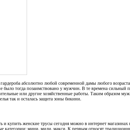
ь гардероба абсолютно любой современной дамы любого возраст
е было тогда позаимствовано у мужчин. В те времена сильный по
оительные или другие хозяйственные работы. Таким образом м
елья так и осталась защита зоны бикини.
ь и купить женские трусы сегодня можно в интернет магазинах 
е категории: мини, миди, макси. К первым относят традиционны