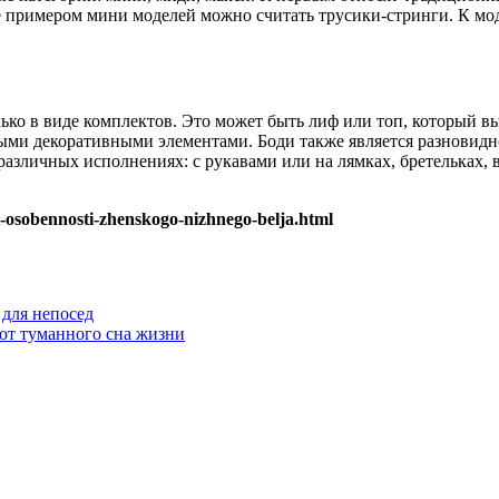
е примером мини моделей можно считать трусики-стринги. К мод
ко в виде комплектов. Это может быть лиф или топ, который вы
ыми декоративными элементами. Боди также является разновидн
азличных исполнениях: с рукавами или на лямках, бретельках, в
i-osobennosti-zhenskogo-nizhnego-belja.html
 для непосед
 от туманного сна жизни