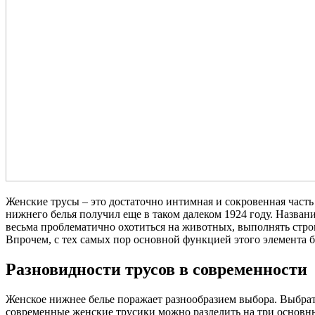
Женские трусы – это достаточно интимная и сокровенная част
нижнего белья получил еще в таком далеком 1924 году. Названи
весьма проблематично охотиться на животных, выполнять стр
Впрочем, с тех самых пор основной функцией этого элемента б
Разновидности трусов в современности
Женское нижнее белье поражает разнообразием выбора. Выбрат
современные женские трусики можно разделить на три основны