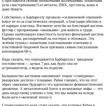
х прославился своими необычными коллекциями, пошитыми
(или смастерёнными?) из металла, ПВХ, оргстекла, кожи и
даже бумаги.
Собственно, и Барбареллу прозвали «силиконовой героиней»
вовсе не из-за пластических операций, а благодаря обилию в
её нарядах пластика. Взгляните хотя бы на блестящий костюм-
футляр с прозрачными «окошками» для живота и груди.
Однако наибольшую известность получил финальный костюм
Барбареллы, распиаренный на постерах и обложках. Эта
зелёная туника с нашитыми пластиковыми плитками и
пластиковой бахромой была признана самым сексуальным
кинонарядом 60-х.
Надо сказать, что переодевается Барбарелла с завидным
постоянством — целых 7 раз, как будто она не
астронавигатор, а модель на подиуме.
Большинство костюмов напоминает этакие «гламурные»
рыцарские доспехи с плащами. Рабан говорил, что на этот
образ «амазонки будущего» его вдохновило феминистическое
движение. А металлический блеск и кольчужные лифы — это
дань индусскому учению о том, что мы живём на исходе
Кали-юги («железной эпохи»).
Справедливости ради стоит сказать, что кутюрье Рабан в