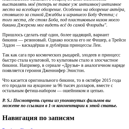
выставлять моё (теперь не такое уж интимное) интимное
место на всеобщее обозрение. Особенно на обозрение актёра,
стоявшего за спиной Джаббы и игравшего Бобу Фетта; с
того места, где стоял Боба, под пластиковым низом моего
бикини Джереми мог видеть всё до самой Флориды".
Пришлось сделать ещё один, более щадящий, вариант
бикини — резиновый. Однако носила его не Фишер, а Трейси
Эддон — каскадёрша и дублёрша принцессы Леи.
Так как сага про космических рыцарей, злодеев и принцесс
быстро стала культовой, то культовым стало и злосчастное
бикини. Например, в сериале «Друзья» в аналогичном наряде
появляется героиня Дженнифер Энистон.
Что касается оригинального бикини, то в октябре 2015 года
его продали на аукционе за 96 тысяч долларов, вместе с
остальным фетиш-набором — ошейником и цепью.
P. S.: Посмотреть сцены из упомянутых фильмов вы
можете по ссылкам в 1-м комментарии к этой статье.
Навигация по записям