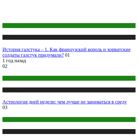
Одежда и мода
Публикации
История галстука – 1. Как французский король и хорватские
солдаты галстук придумали?
01
1 год назад
02
Астрология
Публикации
Астрология дней недели: чем лучше не заниматься в среду
03
Макияж и Маникюр
Публикации