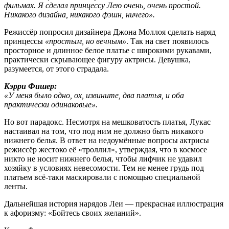
фильмах. Я сделал принцессу Лею очень, очень простой.
Никакого дизайна, никакого фэшн, ничего».
Режиссёр попросил дизайнера Джона Моллоя сделать наряд
принцессы
«простым, но вечным»
. Так на свет появилось
просторное и длинное белое платье с широкими рукавами,
практически скрывающее фигуру актрисы. Девушка,
разумеется, от этого страдала.
Кэрри Фишер:
«У меня было одно, ох, извините, два платья, и оба
практически одинаковые».
Но вот парадокс. Несмотря на мешковатость платья, Лукас
настаивал на том, что под ним не должно быть никакого
нижнего белья. В ответ на недоумённые вопросы актрисы
режиссёр жестоко её «троллил», утверждая, что в космосе
никто не носит нижнего белья, чтобы лифчик не удавил
хозяйку в условиях невесомости. Тем не менее грудь под
платьем всё-таки маскировали с помощью специальной
ленты.
Дальнейшая история нарядов Леи — прекрасная иллюстрация
к афоризму: «Бойтесь своих желаний».