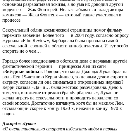
основном разрабатывал эскизы, а до ума их доводил другой
модельер — Жак Фонтерей. Нельзя забывать и вклад автора
комиксов — Жака Фонтеня — который также участвовал в
процессе.
Сексуальный облик космической странницы помог фильму
пережить забвение. Более того — в 2004 году, согласно опросу
журнала «Film Review», Барбарелла была признана самой
сексуальной героиней в области кинофантастики. И тут особо
спорить не о чем…
Гораздо более неоднозначно обстояли дела с нарядами другой
фантастической героини — принцессы Леи из саги
«Звёздные войны»
. Говорят, что когда Джордж Лукас брал на
роль Леи 19-летнюю Керри Фишер, то первым делом спросил
актрису, согласна ли она сниматься в откровенных нарядах?
Керри сказала «Да» и… была жестоко разочарована. Дело в
том, что, в отличие от режиссёра «Барбареллы», Лукас не
желал играть на сексуальности и проводить параллели со
своей эпохой. Достаточно взглянуть хотя бы на макияж Леи,
отсылающий скорее к концу 1920-х, нежели к концу 1970-х
годов.
Джордж Лукас:
«Я очень тщательно старался избежать моды в первых