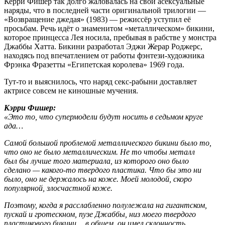
Керри Фишер так долго жаловалась на свои асексуальные
наряды, что в последней части оригинальной трилогии —
«Возвращение джедая» (1983) — режиссёр уступил её
просьбам. Речь идёт о знаменитом «металлическом» бикини,
которое принцесса Лея носила, пребывая в рабстве у монстра
Джаббы Хатта. Бикини разработал Эджи Жерар Роджерс,
находясь под впечатлением от работы фэнтези-художника
Фрэнка Фразетты «Египетская королева» 1969 года.
Тут-то и выяснилось, что наряд секс-рабыни доставляет
актрисе совсем не киношные мучения.
Кэрри Фишер:
«Это то, что супермодели будут носить в седьмом круге
ада…
Самой большой проблемой металлического бикини было то,
что оно не было металлическим. Не то чтобы металл
был бы лучше того материала, из которого оно было
сделано — какого-то твердого пластика. Что бы это ни
было, оно не держалось на коже. Моей молодой, скоро
популярной, злосчастной коже.
Поэтому, когда я расслабленно полулежала на гигантском,
пускай и гротескном, пузе Джаббы, низ моего твердого
пластикового бикини… в общем, он имел склонность