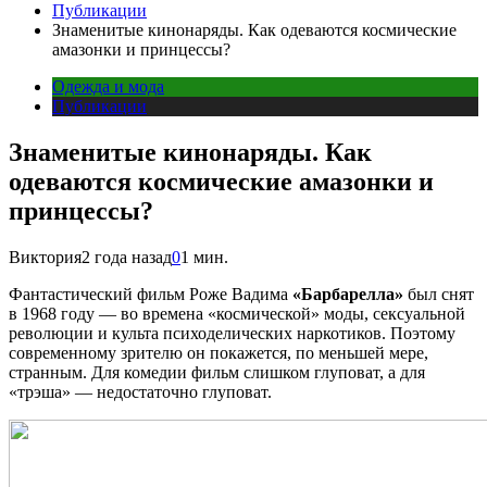
Публикации
Знаменитые кинонаряды. Как одеваются космические
амазонки и принцессы?
Одежда и мода
Публикации
Знаменитые кинонаряды. Как
одеваются космические амазонки и
принцессы?
Виктория
2 года назад
0
1 мин.
Фантастический фильм Роже Вадима
«Барбарелла»
был снят
в 1968 году — во времена «космической» моды, сексуальной
революции и культа психоделических наркотиков. Поэтому
современному зрителю он покажется, по меньшей мере,
странным. Для комедии фильм слишком глуповат, а для
«трэша» — недостаточно глуповат.