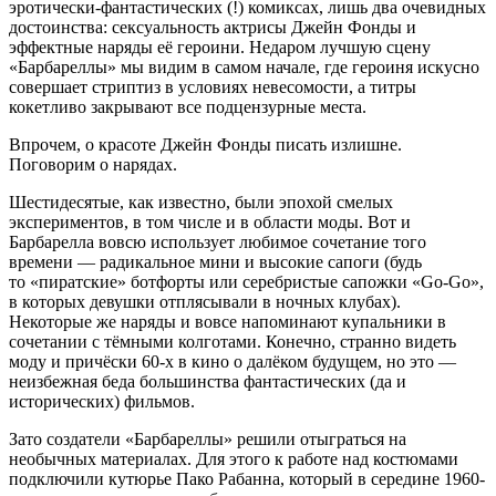
эротически-фантастических (!) комиксах, лишь два очевидных
достоинства: сексуальность актрисы Джейн Фонды и
эффектные наряды её героини. Недаром лучшую сцену
«Барбареллы» мы видим в самом начале, где героиня искусно
совершает стриптиз в условиях невесомости, а титры
кокетливо закрывают все подцензурные места.
Впрочем, о красоте Джейн Фонды писать излишне.
Поговорим о нарядах.
Шестидесятые, как известно, были эпохой смелых
экспериментов, в том числе и в области моды. Вот и
Барбарелла вовсю использует любимое сочетание того
времени — радикальное мини и высокие сапоги (будь
то «пиратские» ботфорты или серебристые сапожки «Go-Go»,
в которых девушки отплясывали в ночных клубах).
Некоторые же наряды и вовсе напоминают купальники в
сочетании с тёмными колготами. Конечно, странно видеть
моду и причёски 60-х в кино о далёком будущем, но это —
неизбежная беда большинства фантастических (да и
исторических) фильмов.
Зато создатели «Барбареллы» решили отыграться на
необычных материалах. Для этого к работе над костюмами
подключили кутюрье Пако Рабанна, который в середине 1960-