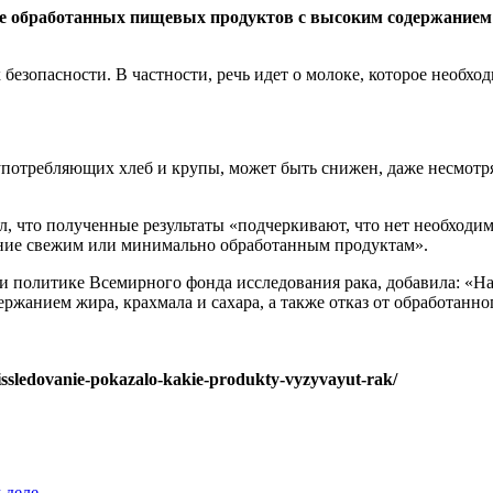
 обработанных пищевых продуктов с высоким содержанием жи
безопасности. В частности, речь идет о молоке, которое необход
 употребляющих хлеб и крупы, может быть снижен, даже несмотря
л, что полученные результаты «подчеркивают, что нет необходи
тение свежим или минимально обработанным продуктам».
и политике Всемирного фонда исследования рака, добавила: «
жанием жира, крахмала и сахара, а также отказ от обработанно
issledovanie-pokazalo-kakie-produkty-vyzyvayut-rak/
 деле