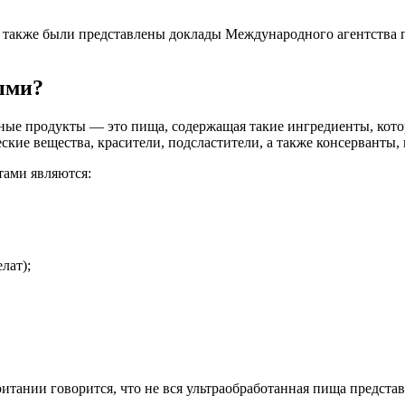
, также были представлены доклады Международного агентства 
ыми?
нные продукты — это пища, содержащая такие ингредиенты, кот
ские вещества, красители, подсластители, а также консерванты,
тами являются:
лат);
тании говорится, что не вся ультраобработанная пища представ