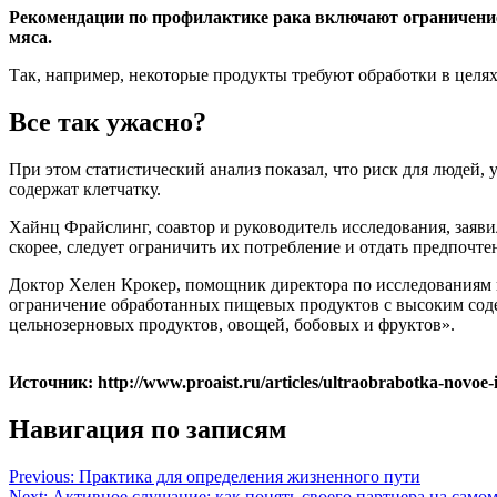
Рекомендации по профилактике рака включают ограничение
мяса.
Так, например, некоторые продукты требуют обработки в целях 
Все так ужасно?
При этом статистический анализ показал, что риск для людей,
содержат клетчатку.
Хайнц Фрайслинг, соавтор и руководитель исследования, заяви
скорее, следует ограничить их потребление и отдать предпоч
Доктор Хелен Крокер, помощник директора по исследованиям 
ограничение обработанных пищевых продуктов с высоким содер
цельнозерновых продуктов, овощей, бобовых и фруктов».
Источник: http://www.proaist.ru/articles/ultraobrabotka-novoe-
Навигация по записям
Previous:
Практика для определения жизненного пути
Next:
Активное слушание: как понять своего партнера на самом