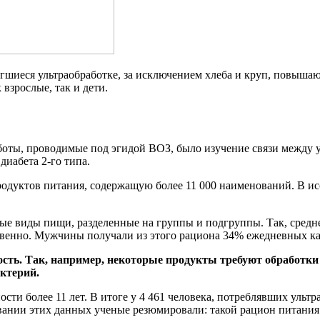
шиеся ультраобработке, за исключением хлеба и круп, повышают 
взрослые, так и дети.
боты, проводимые под эгидой ВОЗ, было изучение связи между 
иабета 2-го типа.
дуктов питания, содержащую более 11 000 наименований. В исс
ные виды пищи, разделенные на группы и подгруппы. Так, сред
тственно. Мужчины получали из этого рациона 34% ежедневных 
ть. Так, например, некоторые продукты требуют обработки в 
актерий.
и более 11 лет. В итоге у 4 461 человека, потреблявших ультра
вании этих данных ученые резюмировали: такой рацион питания