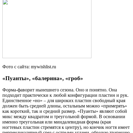
Фото с сайта: mywishlist.ru
«Пуанты», «балерина», «гроб»
Форма-фаворит нынешнего сезона. Оно и понятно. Она
подходит практически к любой конфигурации пластин и рук.
Единственное «но» – для широких пластин свободный края
должен быть средней длины, остальным можно «примерять»
как короткий, так и средний размер. «Пуанты» являют собой
микс между квадратом и треугольной формой. В основании
именно треугольная или миндалевидная форма (края
ногтевых пластин стремятся к центру), но кончик ногтя имеет
перпендикулярный срез с острыми углами, образую трапецию