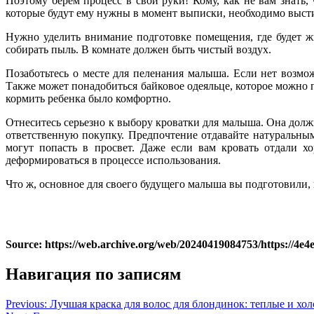
Поэтому берем процесс в свои руки! Кому, как не вам знать
которые будут ему нужны в момент выписки, необходимо высти
Нужно уделить внимание подготовке помещения, где будет жи
собирать пыль. В комнате должен быть чистый воздух.
Позаботьтесь о месте для пеленания малыша. Если нет возмо
Также может понадобиться байковое одеяльце, которое можно п
кормить ребенка было комфортно.
Отнеситесь серьезно к выбору кроватки для малыша. Она должн
ответственную покупку. Предпочтение отдавайте натуральны
могут попасть в просвет. Даже если вам кровать отдали х
деформироваться в процессе использования.
Что ж, основное для своего будущего малыша вы подготовили,
Source: https://web.archive.org/web/20240419084753/https://4e4
Навигация по записям
Previous:
Лучшая краска для волос для блондинок: теплые и хо