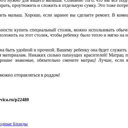
, что нужно для вашего малыша. Сознание того, что вы все под
рать, проутюжить и сложить в отдельную сумку. Это тоже потре
ть малыш. Хорошо, если заранее вы сделаете ремонт. В комнат
жности купить специальный столик, можно использовать обычн
оложить на этот столик, чтобы ребенку было тепло и мягко на н
а быть удобной и прочной. Вашему ребенку она будет служить н
м материалам. Никаких сильно пахнущих красителей! Матрац п
орошие знакомые, обязательно смените матрац! Лучше, если
 можно отправляться в роддом!
evica.ru/p22480
лодные блонды