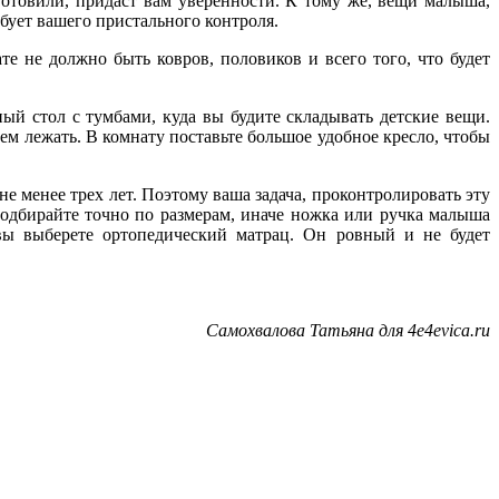
готовили, придаст вам уверенности. К тому же, вещи малыша,
бует вашего пристального контроля.
е не должно быть ковров, половиков и всего того, что будет
ый стол с тумбами, куда вы будите складывать детские вещи.
ем лежать. В комнату поставьте большое удобное кресло, чтобы
е менее трех лет. Поэтому ваша задача, проконтролировать эту
одбирайте точно по размерам, иначе ножка или ручка малыша
 вы выберете ортопедический матрац. Он ровный и не будет
Самохвалова Татьяна для 4e4evica.ru