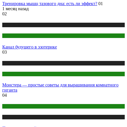
Тренировка мышц тазового дна: есть ли эффект?
01
1 месяц назад
02
Публикации
Эзотерика
Канал будущего в эзотерике
03
Публикации
Цветоводство
Монстера — простые советы для выращивания комнатного
гиганта
04
йога
Публикации