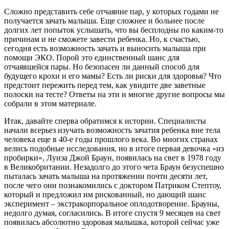
Сложно представить себе отчаяние пар, у которых годами не
получается зачать малыша. Еще сложнее и больнее после
долгих лет попыток услышать, что вы бесплодны по каким-то
причинам и не сможете завести ребенка. Но, к счастью,
сегодня есть возможность зачать и выносить малыша при
помощи ЭКО. Порой это единственный шанс для
отчаявшейся пары. Но безопасен ли данный способ для
будущего крохи и его мамы? Есть ли риски для здоровья? Что
предстоит пережить перед тем, как увидите две заветные
полоски на тесте? Ответы на эти и многие другие вопросы мы
собрали в этом материале.
Итак, давайте сперва обратимся к истории. Специалисты
начали всерьез изучать возможность зачатия ребенка вне тела
человека еще в 40-е годы прошлого века. Во многих странах
велись подобные исследования, но в итоге первая девочка «из
пробирки», Луиза Джой Браун, появилась на свет в 1978 году
в Великобритании. Незадолго до этого чета Браун безуспешно
пыталась зачать малыша на протяжении почти десяти лет,
после чего они познакомились с доктором Патриком Стептоу,
который и предложил им рискованный, но дающий шанс
эксперимент – экстракорпоральное оплодотворение. Брауны,
недолго думая, согласились. В итоге спустя 9 месяцев на свет
появилась абсолютно здоровая малышка, которой сейчас уже