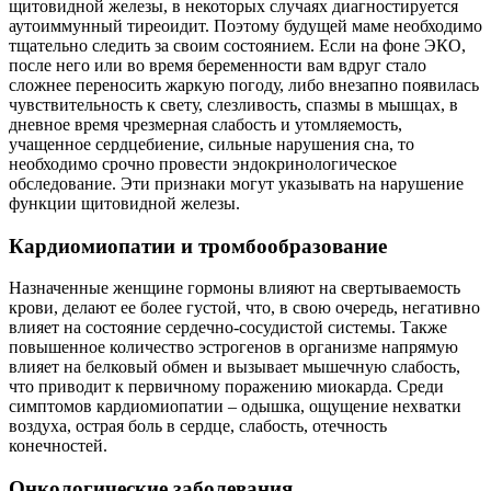
щитовидной железы, в некоторых случаях диагностируется
аутоиммунный тиреоидит. Поэтому будущей маме необходимо
тщательно следить за своим состоянием. Если на фоне ЭКО,
после него или во время беременности вам вдруг стало
сложнее переносить жаркую погоду, либо внезапно появилась
чувствительность к свету, слезливость, спазмы в мышцах, в
дневное время чрезмерная слабость и утомляемость,
учащенное сердцебиение, сильные нарушения сна, то
необходимо срочно провести эндокринологическое
обследование. Эти признаки могут указывать на нарушение
функции щитовидной железы.
Кардиомиопатии и тромбообразование
Назначенные женщине гормоны влияют на свертываемость
крови, делают ее более густой, что, в свою очередь, негативно
влияет на состояние сердечно-сосудистой системы. Также
повышенное количество эстрогенов в организме напрямую
влияет на белковый обмен и вызывает мышечную слабость,
что приводит к первичному поражению миокарда. Среди
симптомов кардиомиопатии – одышка, ощущение нехватки
воздуха, острая боль в сердце, слабость, отечность
конечностей.
Онкологические заболевания