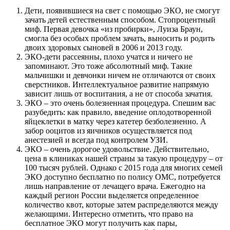
Дети, появившиеся на свет с помощью ЭКО, не смогут
зачать детей естественным способом. Стопроцентный
миф. Первая девочка «из пробирки», Луиза Браун,
смогла без особых проблем зачать, выносить и родить
двоих здоровых сыновей в 2006 и 2013 году.
ЭКО-дети рассеянны, плохо учатся и ничего не
запоминают. Это тоже абсолютный миф. Такие
мальчишки и девчонки ничем не отличаются от своих
сверстников. Интеллектуальное развитие напрямую
зависит лишь от воспитания, а не от способа зачатия.
ЭКО – это очень болезненная процедура. Спешим вас
разубедить: как правило, введение оплодотворенной
яйцеклетки в матку через катетер безболезненно. А
забор ооцитов из яичников осуществляется под
анестезией и всегда под контролем УЗИ.
ЭКО – очень дорогое удовольствие. Действительно,
цена в клиниках нашей страны за такую процедуру – от
100 тысяч рублей. Однако с 2015 года для многих семей
ЭКО доступно бесплатно по полису ОМС, потребуется
лишь направление от лечащего врача. Ежегодно на
каждый регион России выделяется определенное
количество квот, которые затем распределяются между
желающими. Интересно отметить, что право на
бесплатное ЭКО могут получить как пары,