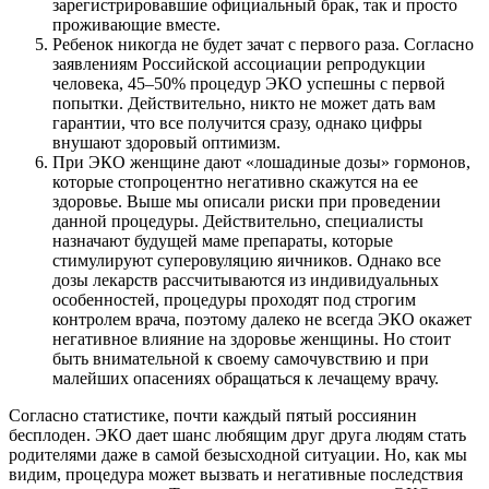
зарегистрировавшие официальный брак, так и просто
проживающие вместе.
Ребенок никогда не будет зачат с первого раза. Согласно
заявлениям Российской ассоциации репродукции
человека, 45–50% процедур ЭКО успешны с первой
попытки. Действительно, никто не может дать вам
гарантии, что все получится сразу, однако цифры
внушают здоровый оптимизм.
При ЭКО женщине дают «лошадиные дозы» гормонов,
которые стопроцентно негативно скажутся на ее
здоровье. Выше мы описали риски при проведении
данной процедуры. Действительно, специалисты
назначают будущей маме препараты, которые
стимулируют суперовуляцию яичников. Однако все
дозы лекарств рассчитываются из индивидуальных
особенностей, процедуры проходят под строгим
контролем врача, поэтому далеко не всегда ЭКО окажет
негативное влияние на здоровье женщины. Но стоит
быть внимательной к своему самочувствию и при
малейших опасениях обращаться к лечащему врачу.
Согласно статистике, почти каждый пятый россиянин
бесплоден. ЭКО дает шанс любящим друг друга людям стать
родителями даже в самой безысходной ситуации. Но, как мы
видим, процедура может вызвать и негативные последствия