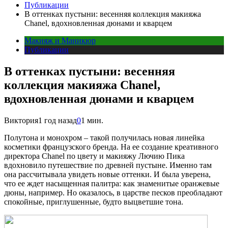
Публикации
В оттенках пустыни: весенняя коллекция макияжа
Chanel, вдохновленная дюнами и кварцем
Макияж и Маникюр
Публикации
В оттенках пустыни: весенняя
коллекция макияжа Chanel,
вдохновленная дюнами и кварцем
Виктория
1 год назад
0
1 мин.
П
олутона и монохром – такой получилась новая линейка
косметики французского бренда. На ее создание креативного
директора Chanel по цвету и макияжу Лючию Пика
вдохновило путешествие по древней пустыне. Именно там
она рассчитывала увидеть новые оттенки. И была уверена,
что ее ждет насыщенная палитра: как знаменитые оранжевые
дюны, например. Но оказалось, в царстве песков преобладают
спокойные, приглушенные, будто выцветшие тона.