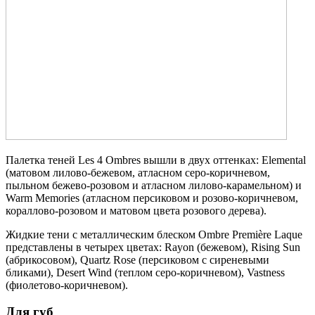
Палетка теней Les 4 Ombres вышли в двух оттенках: Elemental
(матовом лилово-бежевом, атласном серо-коричневом,
пыльном бежево-розовом и атласном лилово-карамельном) и
Warm Memories (атласном персиковом и розово-коричневом,
кораллово-розовом и матовом цвета розового дерева).
Жидкие тени с металлическим блеском Ombre Première Laque
представлены в четырех цветах: Rayon (бежевом), Rising Sun
(абрикосовом), Quartz Rose (персиковом с сиреневыми
бликами), Desert Wind (теплом серо-коричневом), Vastness
(фиолетово-коричневом).
Для губ