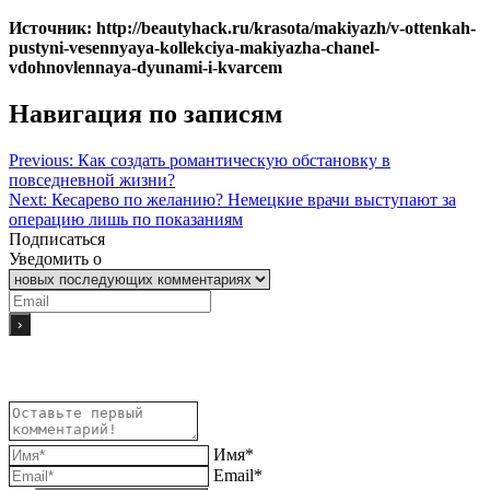
Источник: http://beautyhack.ru/krasota/makiyazh/v-ottenkah-
pustyni-vesennyaya-kollekciya-makiyazha-chanel-
vdohnovlennaya-dyunami-i-kvarcem
Навигация по записям
Previous:
Как создать романтическую обстановку в
повседневной жизни?
Next:
Кесарево по желанию? Немецкие врачи выступают за
операцию лишь по показаниям
Подписаться
Уведомить о
Имя*
Email*