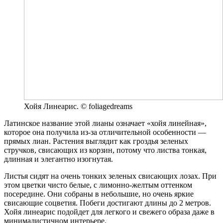
Хойя Линеарис. © foliagedreams
Латинское название этой лианы означает «хойя линейная»,
которое она получила из-за отличительной особенности —
прямых лиан. Растения выглядит как гроздья зеленых
стручков, свисающих из корзин, потому что листва тонкая,
длинная и элегантно изогнутая.
Листья сидят на очень тонких зеленых свисающих лозах. При
этом цветки чисто белые, с лимонно-желтым оттенком
посередине. Они собраны в небольшие, но очень яркие
свисающие соцветия. Побеги достигают длины до 2 метров.
Хойя линеарис подойдет для легкого и свежего образа даже в
минималистичном интерьере.