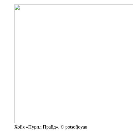
Хойя «Пурпл Прайд». © potsofjoyau