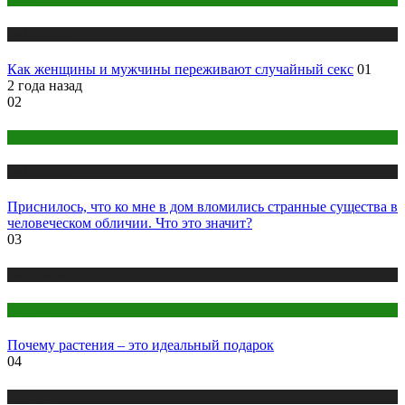
Публикации
Как женщины и мужчины переживают случайный секс
01
2 года назад
02
Психология
Публикации
Приснилось, что ко мне в дом вломились странные существа в
человеческом обличии. Что это значит?
03
Публикации
Цветоводство
Почему растения – это идеальный подарок
04
Публикации