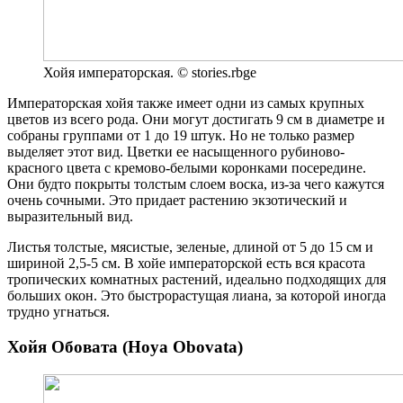
Хойя императорская. © stories.rbge
Императорская хойя также имеет одни из самых крупных
цветов из всего рода. Они могут достигать 9 см в диаметре и
собраны группами от 1 до 19 штук. Но не только размер
выделяет этот вид. Цветки ее насыщенного рубиново-
красного цвета с кремово-белыми коронками посередине.
Они будто покрыты толстым слоем воска, из-за чего кажутся
очень сочными. Это придает растению экзотический и
выразительный вид.
Листья толстые, мясистые, зеленые, длиной от 5 до 15 см и
шириной 2,5-5 см. В хойе императорской есть вся красота
тропических комнатных растений, идеально подходящих для
больших окон. Это быстрорастущая лиана, за которой иногда
трудно угнаться.
Хойя Обовата (Hoya Obovata)