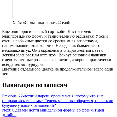
Хойя «Самманнаниана». © earth
Еще один оригинальный сорт хойи. Листья имеют
эллипсовидную форму и темно-зеленую расцветку. У хойи
очень необычные цветки со сросшимися лепестками,
напоминающие колокольчик. Нередко их бывает всего
несколько штук. Они окрашены в бледно-желтый цвет с
легким зеленоватым оттенком. Вокруг основной чашечки
имеются нежные розовые вкрапления, а корона практически
всегда темно-пурпурная.
Цветение отдельного цветка не продолжительное: всего один
день.
Навигация по записям
Previous:
22-летний парень бросил меня, потому что я не
понравилась его семье. Теперь мы снова общаемся, но есть ли
будущее у наших отношений?
Next:
Одеваем ногти миндальной формы во френч. Идеи
дизайна