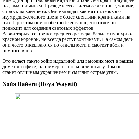
Еще один оригинальный вид этой лианы, который популярен
по двум причинам. Прежде всего, листья ее длинные, тонкие,
с плоским кончиком. Они выглядят как нити глубокого
изумрудно-зеленого цвета с более светлыми крапинками на
них. При этом они особенно блестящие, что отлично
подходит для создания световых эффектов.
А во-вторых, ее цветки среднего размера, белые с пурпурно-
красной короной, не всегда растут зонтиками. На самом деле
они часто открываются по отдельности и смотрят вбок и
немного вниз.
Это делает такую хойю идеальной для высоких мест в вашем
доме или офисе, например, на полке или шкафу. Там она
станет отличным украшением и смягчит острые углы.
Хойя Вайети (Hoya Wayetii)