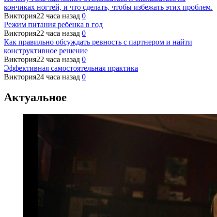
кончиках ногтей, и что сделать, чтобы избежать этих проблем.
Виктория
22 часа назад
0
Режим питания ребенка в год
Виктория
22 часа назад
0
Как правильно обсуждать ревность с партнером и найти
конструктивное решение
Виктория
22 часа назад
0
Эффективная самостоятельная практика
Виктория
24 часа назад
0
Актуальное