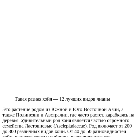
Такая разная хойя — 12 лучших видов лианы
Это растение родом из Южной и Юго-Восточной Азии, а
также Полинезии и Австралии, где часто растет, карабкаясь на
деревья. Удивительный род хойя является частью огромного
семейства Ластовневые (Asclepiadaceae). Род включает от 200
до 300 различных видов хойи. От 40 до 50 разновидностей
хойи, включая сорта и гибриды, выращиваются как