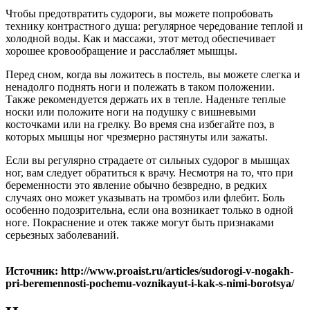
Чтобы предотвратить судороги, вы можете попробовать
технику контрастного душа: регулярное чередование теплой и
холодной воды. Как и массажи, этот метод обеспечивает
хорошее кровообращение и расслабляет мышцы.
Перед сном, когда вы ложитесь в постель, вы можете слегка и
ненадолго поднять ноги и полежать в таком положении.
Также рекомендуется держать их в тепле. Наденьте теплые
носки или положите ноги на подушку с вишневыми
косточками или на грелку. Во время сна избегайте поз, в
которых мышцы ног чрезмерно растянуты или зажаты.
Если вы регулярно страдаете от сильных судорог в мышцах
ног, вам следует обратиться к врачу. Несмотря на то, что при
беременности это явление обычно безвредно, в редких
случаях оно может указывать на тромбоз или флебит. Боль
особенно подозрительна, если она возникает только в одной
ноге. Покраснение и отек также могут быть признаками
серьезных заболеваний.
Источник: http://www.proaist.ru/articles/sudorogi-v-nogakh-
pri-beremennosti-pochemu-voznikayut-i-kak-s-nimi-borotsya/