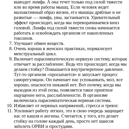
выводит лимфа. А она течет только под силой тяжести
или во время работы мышц. Если человек ведет
малоактивный образ жизни, его мышцы дряблые и не
развитые — лимфа, увы, застаивается. Удивительный
эффект происходит, когда мы переворачиваемся вниз
головой. Лимфа под силой тяжести снова начинается
работать и освобождать организм от накопленных
токсинов.
Улучшает обмен веществ.
Очень хороша в женских практиках, нормализует
менструальный цикл.
Включает парасимпатическую нервную систему, которая
отвечает за расслабление. Ведь что происходит, когда мы
делаем стойку? Повышается внутричерепное давление.
Тут-то организм «просыпается» и запускает процесс
саморегуляции. Он начинает нас успокаивать, мол, все
хорошо, опасности никакой нет. Вот почему, когда мы
выходим из этой позы, появляется такое приятное
ощущение неги, расслабленности. В организме
включилась парасимпатическая нервная система.
Избавляет от нервных напряжений, стресса и тревог.
Усиливает работу легких, это в свою очередь защищает
нас от кашля и ангины. Считается, у того, кто делает
стойку на голове каждый день, просто нет шансов
заболеть ОРВИ и простудами.