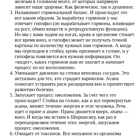
железам в головном мозге, от которых напрямую
зависит наше здоровье. Как физическое, так и душевное.
Налаживает гормональный баланс. И происходит это
вот каким образом. За выработку гормонов у нас
отвечает гипофиз (он вырабатывает гормоны, влияющие
на рост, обмен веществ и репродуктивную функцию).
Но мы с вами ходим на ногах, кровь в организме стекает
все время вниз, и гипофиз может не получать точной
картины по количеству нужных нам гормонов. А когда
мы переходим в стойку, кровь приливает к голове, и у
гипофиза появляется вся нужная информация. Он
«видит», каких гормонов нам не хватает и начинает
процесс по их восполнению.
Уменьшает давление на стенки венозных сосудов. Это
актуально для тех, кто страдает варикозом. Асана
помогает устранять риск расширения вен и препятствует
развитию болезни.
Запускает процесс омоложения. За счет чего это
происходит? Стойка на голове, как и все перевернутые
асаны, меняет течение энергии в теле человека. Речь
идет о пране и апане. Прана движется вверх, апана —
вниз. И когда мы встаем в Ширшасану, как раз и
перенаправляем течение этих энергий, запускаем
процесс омоложения.
Очищает от токсинов. Все ненужное из организма