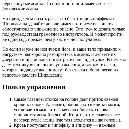
перевернутые асаны. По полезности они заменяют все
йогические асаны.
Но прежде, чем начать рассказ о благотворных эффектах
Ширшасаны, давайте договоримся вот о чем: осваивать
самостоятельно упражнение опасно. Это нужно делать только
под руководством грамотного инструктора. И может пройти
не один год, прежде, чем у вас начнет получаться.
Но если вы уже не новичок в йоге, и ваше тело привыкло к
нагрузкам, вы хорошо разбираетесь в асанах и делаете их
уверенно и правильно, посмотрите наш видео-урок. В нем мы
даем технику выполнения упражнения, а так же тех асан,
которые подведут вас, помогут без страха и боли, легко и с
радостью сделать Ширшасану.
Польза упражнения
Самое главное: стойка на голове дает приток свежей
крови к голове. А, значит, обновляются клетки мозга,
усиливается мыслительная способность, голова
становится легкой и ясной. Кстати, этим славятся все
перевернутые асаны (где таз находится выше головы).
Кровь поступает к гипофизу и эпифизу — важным