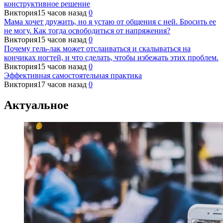
конструктивное решение
Виктория
15 часов назад
0
Мама хочет дружить, но я устаю от общения с ней. Бросить ее
не могу. Как тогда освободиться от напряжения?
Виктория
15 часов назад
0
Почему гель-лак может отслаиваться и скалываться на
кончиках ногтей, и что сделать, чтобы избежать этих проблем.
Виктория
15 часов назад
0
Эффективная самостоятельная практика
Виктория
17 часов назад
0
Актуальное