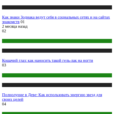
Публикации
Как знаки Зодиака ведут себя в социальных сетях и на сайтах
знакомств
01
2 месяца назад
02
Макияж и Маникюр
Публикации
Кошачий глаз: как наносить такой гель-лак на ногти
03
Астрология
Публикации
Полнолуние в Деве: Как использовать энергию звезд для
своих целей
04
Одежда и мода