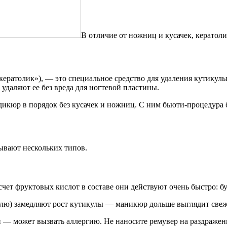
В отличие от ножниц и кусачек, кератол
кератолик»), — это специальное средство для удаления кутикул
удаляют ее без вреда для ногтевой пластины.
кюр в порядок без кусачек и ножниц. С ним бьюти-процедура б
ывают нескольких типов.
счет фруктовых кислот в составе они действуют очень быстро: б
делю) замедляют рост кутикулы — маникюр дольше выглядит све
 — может вызвать аллергию. Не наносите ремувер на раздражен