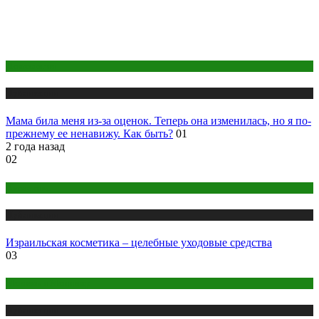
Психология
Публикации
Мама била меня из-за оценок. Теперь она изменилась, но я по-
прежнему ее ненавижу. Как быть?
01
2 года назад
02
Косметика
Публикации
Израильская косметика – целебные уходовые средства
03
Макияж и Маникюр
Публикации