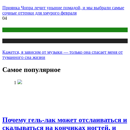
Приянка Чопра лечит уныние помадой, и мы выбрали самые
сочные оттенки для хмурого февраля
04
Психология
Публикации
Кажется, я зависим от музыки — только она спасает меня от
туманного сна жизни
Самое популярное
1
Почему гель-лак может отслаиваться и
скалываться на кончиках ногтей, и