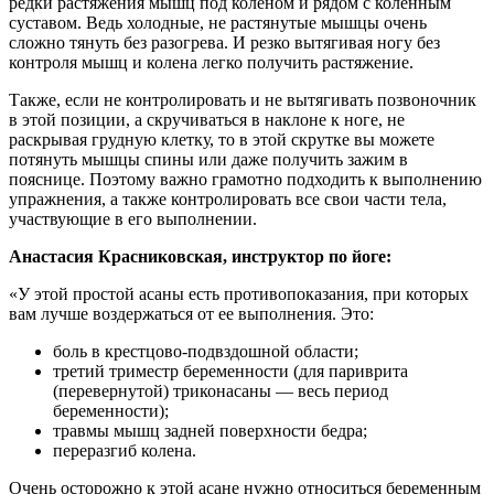
редки растяжения мышц под коленом и рядом с коленным
суставом. Ведь холодные, не растянутые мышцы очень
сложно тянуть без разогрева. И резко вытягивая ногу без
контроля мышц и колена легко получить растяжение.
Также, если не контролировать и не вытягивать позвоночник
в этой позиции, а скручиваться в наклоне к ноге, не
раскрывая грудную клетку, то в этой скрутке вы можете
потянуть мышцы спины или даже получить зажим в
пояснице. Поэтому важно грамотно подходить к выполнению
упражнения, а также контролировать все свои части тела,
участвующие в его выполнении.
Анастасия Красниковская, инструктор по йоге:
«У этой простой асаны есть противопоказания, при которых
вам лучше воздержаться от ее выполнения. Это:
боль в крестцово-подвздошной области;
третий триместр беременности (для париврита
(перевернутой) триконасаны — весь период
беременности);
травмы мышц задней поверхности бедра;
переразгиб колена.
Очень осторожно к этой асане нужно относиться беременным