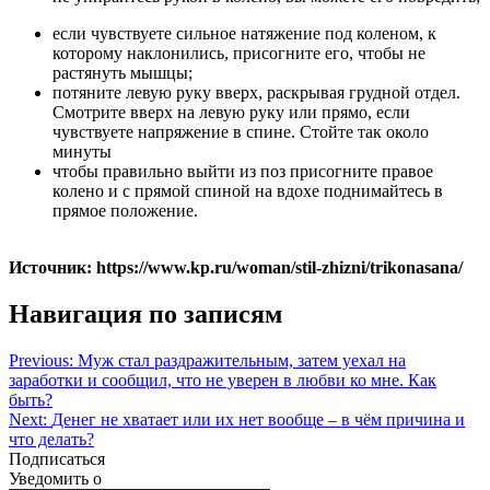
если чувствуете сильное натяжение под коленом, к
которому наклонились, присогните его, чтобы не
растянуть мышцы;
потяните левую руку вверх, раскрывая грудной отдел.
Смотрите вверх на левую руку или прямо, если
чувствуете напряжение в спине. Стойте так около
минуты
чтобы правильно выйти из поз присогните правое
колено и с прямой спиной на вдохе поднимайтесь в
прямое положение.
Источник: https://www.kp.ru/woman/stil-zhizni/trikonasana/
Навигация по записям
Previous:
Муж стал раздражительным, затем уехал на
заработки и сообщил, что не уверен в любви ко мне. Как
быть?
Next:
Денег не хватает или их нет вообще – в чём причина и
что делать?
Подписаться
Уведомить о