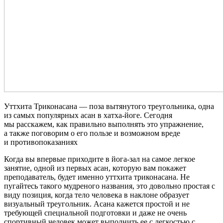
Уттхита Триконасана — поза вытянутого треугольника, одна
из самых популярных асан в хатха-йоге. Сегодня
мы расскажем, как правильно выполнять это упражнение,
а также поговорим о его пользе и возможном вреде
и противопоказаниях
Когда вы впервые приходите в йога-зал на самое легкое
занятие, одной из первых асан, которую вам покажет
преподаватель, будет именно уттхита триконасана. Не
пугайтесь такого мудреного названия, это довольно простая с
виду позиция, когда тело человека в наклоне образует
визуальный треугольник. Асана кажется простой и не
требующей специальной подготовки и даже не очень
спортивный человек может выполнить ее с легкостью с