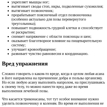
укрепляет мышцы ног;
вытягивает своды стоп, икры, подколенные сухожилия;
вытягивает позвоночник;
прорабатывает поясничный отдел позвоночника
(особенно актуально для позы перевернутого
треугольника);
повышает подвижность грудной клетки и способствует
ее раскрытию;
снимает напряжение с области поясницы и шеи;
оказывает благотворное влияние на пищеварительную
систему;
улучшает кровообращение;
развивает чувство равновесия и координацию.
Вред упражнения
Сложно говорить о каком-то вреде, когда в целом любая асана
в йоге направлена на причинение добра и пользы организму.
Но если любую асану выполнять напролом, на прислушиваясь
к своему телу, то можно нанести вред даже во время
выполнения лечебной позы.
Что касается триконасаны, тот тут особое внимание нужно
уделить позвоночнику и коленям. Во время ее выполнения не