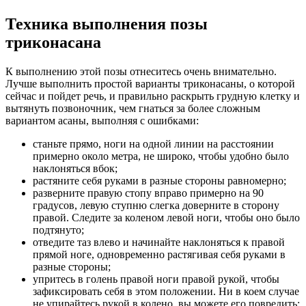
Техника выполнения позы
триконасана
К выполнению этой позы отнеситесь очень внимательно.
Лучше выполнить простой варианты триконасаны, о которой
сейчас и пойдет речь, и правильно раскрыть грудную клетку и
вытянуть позвоночник, чем гнаться за более сложным
вариантом асаны, выполняя с ошибками:
станьте прямо, ноги на одной линии на расстоянии
примерно около метра, не широко, чтобы удобно было
наклоняться вбок;
растяните себя руками в разные стороны равномерно;
разверните правую стопу вправо примерно на 90
градусов, левую ступню слегка доверните в сторону
правой. Следите за коленом левой ноги, чтобы оно было
подтянуто;
отведите таз влево и начинайте наклоняться к правой
прямой ноге, одновременно растягивая себя руками в
разные стороны;
упритесь в голень правой ноги правой рукой, чтобы
зафиксировать себя в этом положении. Ни в коем случае
не упирайтесь рукой в колено, вы можете его повредить;