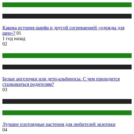
Одежда и мода
Публикации
Какова история шарфа и другой согревающей «одежды для
шеи»?
01
1 год назад
02
Здоровье
Публикации
Белые ангелочки или дети-альбиносы. С чем приходится
сталкиваться родителям?
03
Публикации
Цветоводство
Лучшие плотоядные растения для любителей экзотики
04