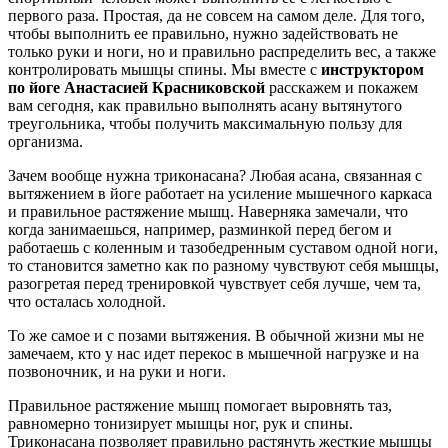
первого раза. Простая, да не совсем на самом деле. Для того,
чтобы выполнить ее правильно, нужно задействовать не
только руки и ноги, но и правильно распределить вес, а также
контролировать мышцы спины. Мы вместе с
инструктором
по йоге Анастасией Красниковской
расскажем и покажем
вам сегодня, как правильно выполнять асану вытянутого
треугольника, чтобы получить максимальную пользу для
организма.
Зачем вообще нужна триконасана? Любая асана, связанная с
вытяжением в йоге работает на усиление мышечного каркаса
и правильное растяжение мышц. Наверняка замечали, что
когда занимаешься, например, разминкой перед бегом и
работаешь с коленным и тазобедренным суставом одной ноги,
то становится заметно как по разному чувствуют себя мышцы,
разогретая перед тренировкой чувствует себя лучше, чем та,
что осталась холодной.
То же самое и с позами вытяжения. В обычной жизни мы не
замечаем, кто у нас идет перекос в мышечной нагрузке и на
позвоночник, и на руки и ноги.
Правильное растяжение мышц помогает выровнять таз,
равномерно тонизирует мышцы ног, рук и спины.
Триконасана позволяет правильно растянуть жесткие мышцы