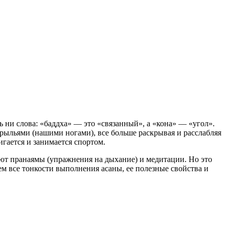
сь ни слова: «баддха» — это «связанный», а «кона» — «угол».
крыльями (нашими ногами), все больше раскрывая и расслабляя
игается и занимается спортом.
уют пранаямы (упражнения на дыхание) и медитации. Но это
ем все тонкости выполнения асаны, ее полезные свойства и