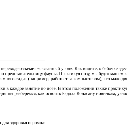
 переводе означает «связанный угол». Как видите, о бабочке зде
ную представительницу фауны. Практикуя позу, мы будто машем 
о много сидит (например, работает за компьютером), кто мало дв
ски в каждое занятие по йоге. В этом положении также практик
дня мы разберемся, как освоить Баддха Конасану новичкам, узна
 для здоровья огромна: