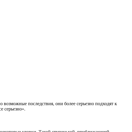
о возможные последствия, они более серьезно подходят к
е серьезно».
на некоторые уловки. Такой ступенькой, приближающей