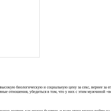
ысокую биологическую и социальную цену за секс, вернее за ег
ные отношения, убедиться в том, что у них с этим мужчиной «вс
й нужно достичь как можно быстрее, и ради этого можно пойти 