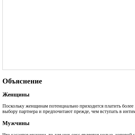
Объяснение
Женщины
Поскольку женщинам потенциально приходится платить более в
выбору партнера и предпочитают прежде, чем вступать в интим
Мужчины
Что касается мужчин, то для них секс является целью, которо