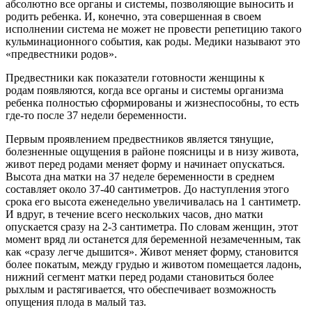
абсолютно все органы и системы, позволяющие выносить и
родить ребенка. И, конечно, эта совершенная в своем
исполнении система не может не провести репетицию такого
кульминационного события, как роды. Медики называют это
«предвестники родов».
Предвестники как показатели готовности женщины к
родам появляются, когда все органы и системы организма
ребенка полностью сформированы и жизнеспособны, то есть
где-то после 37 недели беременности.
Первым проявлением предвестников является тянущие,
болезненные ощущения в районе поясницы и в низу живота,
живот перед родами меняет форму и начинает опускаться.
Высота дна матки на 37 неделе беременности в среднем
составляет около 37-40 сантиметров. До наступления этого
срока его высота еженедельно увеличивалась на 1 сантиметр.
И вдруг, в течение всего нескольких часов, дно матки
опускается сразу на 2-3 сантиметра. По словам женщин, этот
момент вряд ли останется для беременной незамеченным, так
как «сразу легче дышится». Живот меняет форму, становится
более покатым, между грудью и животом помещается ладонь,
нижний сегмент матки перед родами становиться более
рыхлым и растягивается, что обеспечивает возможность
опущения плода в малый таз.