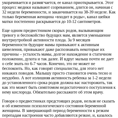
укорачивается и размягчается, ее канал приоткрывается. Этот
процесс медики называют созреванием, длится он, начиная с
32 недели беременности, и заканчивается на 38-39 неделе. Как
только беременная женщина «входит в роды», канал шейки
матки постепенно раскрывается до 10-12 сантиметров.
Еще одним предвестником скорых родов, вызывающим
тревогу и беспокойство будущих мам, является уменьшение
внутриутробной активности плода. За 9 месяцев
беременности будущие мамы привыкают к активным
шевеления, привыкают даже распознавать некоторые их
причины – усталость мамы, долгое нахождение в статичном
положении, духота и так далее. И вдруг малыш почти не дает
о себе знать по 6-7 часов. Конечно, это не может не
беспокоить. Но, как говорят специалисты, для этого нет
никаких поводов. Малышу просто становится очень тесно и
неудобно. А вот излишняя активность ребенка за 1-2 недели
до установленного срока родов должна вас насторожить, так
как это может быть симптомом недостаточного поступления к
нему кислорода. Обязательно расскажите об этом врачу.
Говоря о предвестниках предстоящих родов, нельзя не сказать
и об изменении психологического состояния беременной
женщины. В завершающий период беременности к резким
перепадам настроения часто добавляются резкие, и, казалось