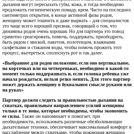
дыхания могут пересыхать губы, кожа, и тогда необходимо
предложить гигиеническую помаду, крем. Часто на последних
сантиметрах открытия, в конце активной фазы родов,
женщину может тошнить и даже вырвать – для специалистов
это чаще всего хороший признак, говорящий о том, что
динамика родов очень хорошая. Но для партнера это повод
грамотно среагировать, помочь, поддержать, приободрить,
быть рядом с миской, пакетом, полотенцем, влажными
салфетками и стаканом воды, чтобы помочь прожить этот
процесс, вытереться, сполоснуть рот и так далее.
«Выбранное для родов положение, если оно вертикальное,
на корточках или на четвереньках, необходимо в какой-то
момент только поддерживать и, если головка ребенка уже
начала рождаться, нельзя резко менять. Для этого партнер
может держать женщину в буквальном смысле руками или
на руках»
Партнер должен следить за правильностью дыхания на
схватках, правильным направлением усилий женщины
только в те зоны, которые необходимы, чтобы экономить
ее силы.
Также он напоминает и помогает, при
необходимости, использовать различные обезболивающие
дыхательные техники, обеспечивает максимальный комфорт и
расслабление между схватками, чтобы рожающая женщина