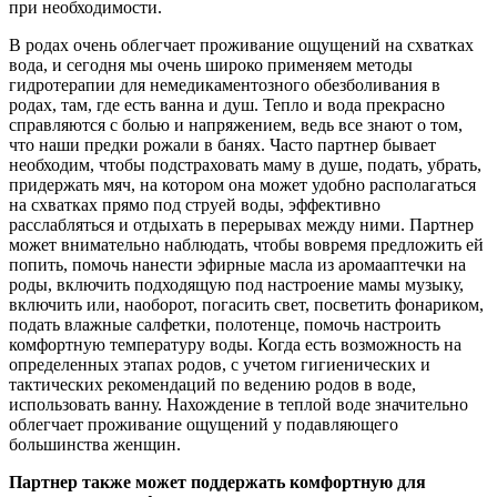
при необходимости.
В родах очень облегчает проживание ощущений на схватках
вода, и сегодня мы очень широко применяем методы
гидротерапии для немедикаментозного обезболивания в
родах, там, где есть ванна и душ. Тепло и вода прекрасно
справляются с болью и напряжением, ведь все знают о том,
что наши предки рожали в банях. Часто партнер бывает
необходим, чтобы подстраховать маму в душе, подать, убрать,
придержать мяч, на котором она может удобно располагаться
на схватках прямо под струей воды, эффективно
расслабляться и отдыхать в перерывах между ними. Партнер
может внимательно наблюдать, чтобы вовремя предложить ей
попить, помочь нанести эфирные масла из аромааптечки на
роды, включить подходящую под настроение мамы музыку,
включить или, наоборот, погасить свет, посветить фонариком,
подать влажные салфетки, полотенце, помочь настроить
комфортную температуру воды. Когда есть возможность на
определенных этапах родов, с учетом гигиенических и
тактических рекомендаций по ведению родов в воде,
использовать ванну. Нахождение в теплой воде значительно
облегчает проживание ощущений у подавляющего
большинства женщин.
Партнер также может поддержать комфортную для