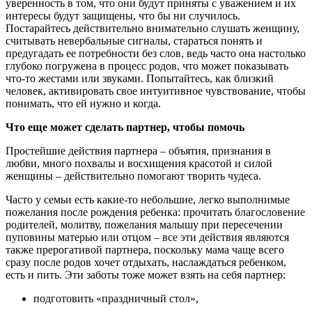
уверенность в том, что они будут приняты с уважением и их
интересы будут защищены, что бы ни случилось.
Постарайтесь действительно внимательно слушать женщину,
считывать невербальные сигналы, стараться понять и
предугадать ее потребности без слов, ведь часто она настолько
глубоко погружена в процесс родов, что может показывать
что-то жестами или звуками. Попытайтесь, как близкий
человек, активировать свое интуитивное чувствование, чтобы
понимать, что ей нужно и когда.
Что еще может сделать партнер, чтобы помочь
Простейшие действия партнера – объятия, признания в
любви, много похвалы и восхищения красотой и силой
женщины – действительно помогают творить чудеса.
Часто у семьи есть какие-то небольшие, легко выполнимые
пожелания после рождения ребенка: прочитать благословение
родителей, молитву, пожелания малышу при пересечении
пуповины матерью или отцом – все эти действия являются
также прерогативой партнера, поскольку мама чаще всего
сразу после родов хочет отдыхать, наслаждаться ребенком,
есть и пить. Эти заботы тоже может взять на себя партнер:
подготовить «праздничный стол»,