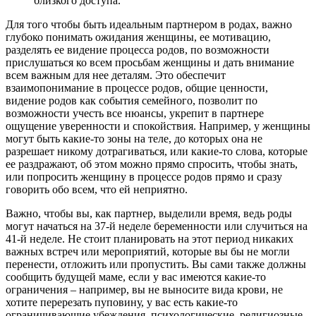
близкого доступа.
Для того чтобы быть идеальным партнером в родах, важно
глубоко понимать ожидания женщины, ее мотивацию,
разделять ее видение процесса родов, по возможности
прислушаться ко всем просьбам женщины и дать внимание
всем важным для нее деталям. Это обеспечит
взаимопонимание в процессе родов, общие ценности,
видение родов как события семейного, позволит по
возможности учесть все нюансы, укрепит в партнере
ощущение уверенности и спокойствия. Например, у женщины
могут быть какие-то зоны на теле, до которых она не
разрешает никому дотрагиваться, или какие-то слова, которые
ее раздражают, об этом можно прямо спросить, чтобы знать,
или попросить женщину в процессе родов прямо и сразу
говорить обо всем, что ей неприятно.
Важно, чтобы вы, как партнер, выделили время, ведь роды
могут начаться на 37-й неделе беременности или случиться на
41-й неделе. Не стоит планировать на этот период никаких
важных встреч или мероприятий, которые вы бы не могли
перенести, отложить или пропустить. Вы сами также должны
сообщить будущей маме, если у вас имеются какие-то
ограничения – например, вы не выносите вида крови, не
хотите перерезать пуповину, у вас есть какие-то
ограничивающие убеждения, психологические, религиозные