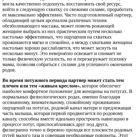
могла качественно отдохнуть, восстановить свой ресурс,
войти в следующую схватку со свежими силами, проработать
ее максимально эффективно. Часто подготовленный партнер,
обладающий целым арсеналом различных техник
обезболивающего массажа, может помочь рожающей
женщине выбрать из них практическим путем несколько
настолько эффективных, что ощущения на схватках
проживаются мягко и спокойно, а между схватками женщина
настолько хорошо расслабляется, что может заснуть на
несколько минут. Это невероятно освежает и снимает не
только физическую усталость, но и перезагружает психику
мамы, позволяя собраться с силами для успешного окончания
родов.
Во время потужного периода партнер может стать тем
плечом или тем «живым креслом
»,
которое обеспечит
наиболее комфортное положение для женщины на потугах. В
нормальных физиологических родах, именно благодаря
осознанному, внимательному, спокойному проживанию
ощущений на потугах, родовой канал матери и предлежащая
часть малыша, которая первой продвигается по родовому
каналу, способны вместе идеально простроить навигацию в
процессе потуг, приспосабливаясь друг под друга,
филигранно точно и бережно проходя все плоскости родовых
путей малого таза и совершая необходимые повороты. Этот