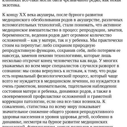
экзотика.
К концу ХХ века акушеры, после бурного развития
медицинского обезболивания родов в акушерстве, различных
вспомогательных технологий, стали понимать, что активное
медицинское вмешательство в процесс репродукции, зачатия,
беременности, ведения родов дает огромное количество
осложнений – как у матери, так и у ребенка. Мы практически
стоим на перепутье: либо сохраним природную
репродуктивную функцию, сохранив себя, либо потеряем ее
навсегда, заменив некими технологиями, которые лишь
несколько отсрочат конец человечества как вида. У многих
уважаемых во всем мире специалистов случился разворот в
сознании: мы снова вернулись к истокам, к тому, что роды
есть нормальный физиологический процесс, который чаще
всего не нуждается в медицинском лечении, но нуждается в
очень грамотном, внимательном, тщательном наблюдении
состояния матери и ребенка, динамики родов, а также в
своевременной профилактике осложнений и грамотной
коррекции патологии, если она все-таки возникла. К
сожалению, статистика по всему миру показывает
значительное снижение общего уровня репродуктивного
здоровья населения и уровня здоровья детей, особенно в
динамике, несмотря на бурное развитие медицинских
технологий, фармакологии, новых подходов в медицине.