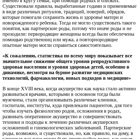
именно в кругу семьи, при помощи родных и близких.
Существовали правила, выработанные годами и применяемые
в виде различных ритуалов, традиций, поверий, обрядов,
которые помогали сохранить жизнь и здоровье матери и
новорожденного ребенка. Тогда не могло существовать такого
понятия, как партнерские роды, потому что иначе роды и не
проходили: первородящие женщины всегда были обеспечены
помощью родственниц или мужа, а повторнородящие
опытные матери могли справиться самостоятельно.
«К сожалению, статистика по всему миру показывает все
значительное снижение общего уровня репродуктивного
здоровья населения и уровня здоровья детей, особенно в
динамике, несмотря на бурное развитие медицинских
технологий, фармакологии, новых подходов в медицине»
В конце XVIII века, когда акушерство как наука стало активно
развиваться врачами, которыми в основном тогда были
мужчины, стали организовывать различные клиники,
госпитали, институты, куда привлекали пациентов, для того
чтобы изучать физиологию родов, осложнения в родах,
развивать оперативное акушерство и совершенствовать
техники и подходы к лечению различных акушерских
осложнений и гинекологических заболеваний. Партнерские
роды, возможно, и существовали, но, как правило, на дому, в
клиниках все-таки могли быть чрезвычайно редко, как некая