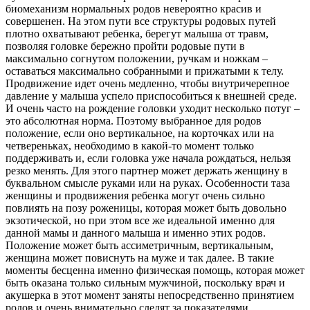
биомеханизм нормальных родов невероятно красив и
совершенен. На этом пути все структуры родовых путей
плотно охватывают ребенка, берегут малыша от травм,
позволяя головке бережно пройти родовые пути в
максимально согнутом положении, ручкам и ножкам –
оставаться максимально собранными и прижатыми к телу.
Продвижение идет очень медленно, чтобы внутричерепное
давление у малыша успело приспособиться к внешней среде.
И очень часто на рождение головки уходит несколько потуг –
это абсолютная норма. Поэтому выбранное для родов
положение, если оно вертикальное, на корточках или на
четвереньках, необходимо в какой-то момент только
поддерживать и, если головка уже начала рождаться, нельзя
резко менять. Для этого партнер может держать женщину в
буквальном смысле руками или на руках. Особенности таза
женщины и продвижения ребенка могут очень сильно
повлиять на позу роженицы, которая может быть довольно
экзотической, но при этом все же идеальной именно для
данной мамы и данного малыша и именно этих родов.
Положение может быть ассиметричным, вертикальным,
женщина может повиснуть на муже и так далее. В такие
моменты бесценна именно физическая помощь, которая может
быть оказана только сильным мужчиной, поскольку врач и
акушерка в этот момент заняты непосредственно принятием
родов и очень внимательно следят за показателями