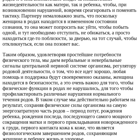
жизнедеятельности как матери, так и ребенка, чтобы, при
возникновении нарушений, вовремя среагировать и поменять
тактику. Партнеру немаловажно знать, что поскольку
женщина в родах находится в измененном состоянии
сознания, то она может попросить вас уйти, чтобы побыть
одной, и тут необходимо отступить, не обижаться, а просто
находиться где-то поблизости, за дверью, на тот случай, чтобы
откликнуться, если она позовет вас.
Таким образом, удовлетворяя простейшие потребности
физического тела, мы даем вербальные и невербальные
сигналы центральной нервной системе организма, регулятору
родовой деятельности, о том, что все идет хорошо, любая
помощь и поддержка будут своевременно оказаны, женщина
находится в безопасности, а это очень важно для того, чтобы
физические функции в родах не нарушались, для того чтобы
профилактировать различные нарушения нормального
течения родов. В таком случае мы действительно работаем на
результат, сохраняя физические силы организма на самую
энергозатратную часть родов – период потуг, рождения
ребенка, рождения последа, последующего самого мощного
сокращения матки и первого прикладывания новорожденного
к груди, первого контакта кожа к коже, что является
физиологическим завершением родов, сохраняющим
женщине и ребенку жизнь и здоровье.