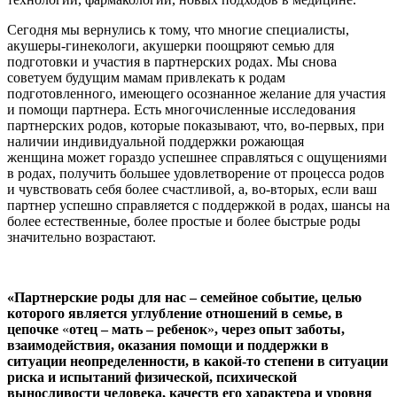
Сегодня мы вернулись к тому, что многие специалисты,
акушеры-гинекологи, акушерки поощряют семью для
подготовки и участия в партнерских родах. Мы снова
советуем будущим мамам привлекать к родам
подготовленного, имеющего осознанное желание для участия
и помощи партнера. Есть многочисленные исследования
партнерских родов, которые показывают, что, во-первых, при
наличии индивидуальной поддержки рожающая
женщина может гораздо успешнее справляться с ощущениями
в родах, получить большее удовлетворение от процесса родов
и чувствовать себя более счастливой, а, во-вторых, если ваш
партнер успешно справляется с поддержкой в родах, шансы на
более естественные, более простые и более быстрые роды
значительно возрастают.
«Партнерские роды для нас – семейное событие, целью
которого является углубление отношений в семье, в
цепочке
«
отец – мать – ребенок
»
, через опыт заботы,
взаимодействия, оказания помощи и поддержки в
ситуации неопределенности, в какой-то степени в ситуации
риска и испытаний физической, психической
выносливости человека, качеств его характера и уровня