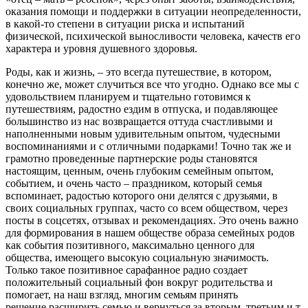
оказания помощи и поддержки в ситуации неопределенности,
в какой-то степени в ситуации риска и испытаний
физической, психической выносливости человека, качеств его
характера и уровня душевного здоровья.
Роды, как и жизнь, – это всегда путешествие, в котором,
конечно же, может случиться все что угодно. Однако все мы с
удовольствием планируем и тщательно готовимся к
путешествиям, радостно ездим в отпуска, и подавляющее
большинство из нас возвращается оттуда счастливыми и
наполненными новым удивительным опытом, чудесными
воспоминаниями и с отличными подарками! Точно так же и
грамотно проведенные партнерские роды становятся
настоящим, ценным, очень глубоким семейным опытом,
событием, и очень часто – праздником, который семья
вспоминает, радостью которого они делятся с друзьями, в
своих социальных группах, часто со всем обществом, через
посты в соцсетях, отзывах и рекомендациях. Это очень важно
для формирования в нашем обществе образа семейных родов
как события позитивного, максимально ценного для
общества, имеющего высокую социальную значимость.
Только такое позитивное сарафанное радио создает
положительный социальный фон вокруг родительства и
помогает, на наш взгляд, многим семьям принять
решение расширить семью и вернуться за вторым, третьим и т.