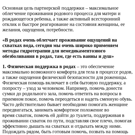
Основная цель партнерской поддержки – максимальное
облегчение проживания родового процесса для матери и
рождающегося ребенка, а также активный всесторонний
отклик и быстрое реагирование на состояния женщины, ее
желания, ощущения, потребности.
«В родах очень облегчает проживание ощущений на
схватках вода, сегодня мы очень широко применяем
методы гидротерапии для немедикаментозного
обезболивания в родах, там, где есть ванны и душ»
1.
Физическая поддержка в родах
– это обеспечение
максимально возможного комфорта для тела в процессе родов,
а также ощущения физической безопасности для роженицы.
Физическая помощь включает в себя бытовую поддержку, а
попросту – уход за человеком. Например, помочь донести
сумки до родильного зала, помочь ответить на вопросы в
приемном покое, помочь переодеться и надеть сменную обувь.
Часто действительно бывает необходимо помогать женщине
передвигаться, занимать комфортное положение во
время схваток, помочь ей дойти до туалета, поддерживая в
проживании схваток по пути, подставляя свое плечо, помогая
эффективно дышать на схватках и отдыхать между ними.
Подождать рядом, быть готовым помочь, позвать на помощь