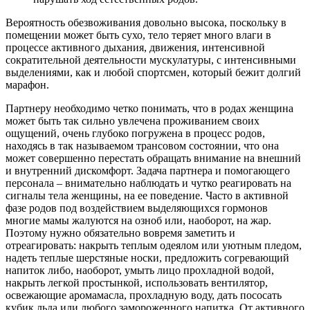
Вероятность обезвоживания довольно высока, поскольку в
помещении может быть сухо, тело теряет много влаги в
процессе активного дыхания, движения, интенсивной
сократительной деятельности мускулатуры, с интенсивными
выделениями, как и любой спортсмен, который бежит долгий
марафон.
Партнеру необходимо четко понимать, что в родах женщина
может быть так сильно увлечена проживанием своих
ощущений, очень глубоко погружена в процесс родов,
находясь в так называемом трансовом состоянии, что она
может совершенно перестать обращать внимание на внешний
и внутренний дискомфорт. Задача партнера и помогающего
персонала – внимательно наблюдать и чутко реагировать на
сигналы тела женщины, на ее поведение. Часто в активной
фазе родов под воздействием выделяющихся гормонов
многие мамы жалуются на озноб или, наоборот, на жар.
Поэтому нужно обязательно вовремя заметить и
отреагировать: накрыть теплым одеялом или уютным пледом,
надеть теплые шерстяные носки, предложить согревающий
напиток либо, наоборот, умыть лицо прохладной водой,
накрыть легкой простынкой, использовать вентилятор,
освежающие аромамасла, прохладную воду, дать пососать
кубик льда или любого замороженного напитка. От активного