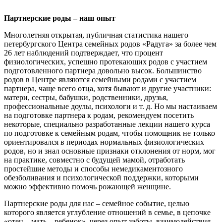
Партнерские роды – наш опыт
Многолетняя открытая, публичная статистика нашего
петербургского Центра семейных родов «Радуга» за более чем
26 лет наблюдений подтверждает, что процент
физиологических, успешно протекающих родов с участием
подготовленного партнера довольно высок. Большинство
родов в Центре являются семейными родами с участием
партнера, чаще всего отца, хотя бывают и другие участники:
матери, сестры, бабушки, родственники, друзья,
профессиональные доулы, психологи и т. д. Но мы настаиваем
на подготовке партнера к родам, рекомендуем посетить
некоторые, специально разработанные лекции нашего курса
по подготовке к семейным родам, чтобы помощник не только
ориентировался в периодах нормальных физиологических
родов, но и знал основные признаки отклонения от норм, мог
на практике, совместно с будущей мамой, отработать
простейшие методы и способы немедикаментозного
обезболивания и психологической поддержки, которыми
можно эффективно помочь рожающей женщине.
Партнерские роды для нас – семейное событие, целью
которого является углубление отношений в семье, в цепочке
«отец – мать – ребенок», через опыт заботы, взаимодействия,