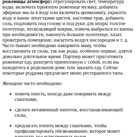
роженицы
атмосферу:
отрегулировать свет, температуру
воды, включить приятную роженице музыку, добавить
эфирные масла в воду или включить аромалампу, украсить
воду в ванне лепестками цветов, настоями трав, добавить
соль, подложить под голову и под руки для опоры толстое
полотенце, нескользящий коврик, помочь выбраться из ванны
при необходимости, накинуть большое полотенце, халат,
проветрить помещение, насытить воздух кислородом и т. д.
Часто
бывает необходимо накормить маму,
чтобы
восстановить ее силы, так как роды, особенно первые, длятся
довольно длительное время. Партнер может приготовить
роженице еду, разогреть принесенную с собой, если вы
находитесь в родильном доме, или заказать еду. Сейчас
некоторые роддома предлагают меню ресторанного типа.
Женщине часто необходимо:
помочь поесть, иногда даже покормить между
схватками,
сделать витаминный напиток, восстанавливающий
силы,
предлагать попить между схватками, чтобы
профилактировать обезвоживание, которое может
нарушать ход естественных родов.