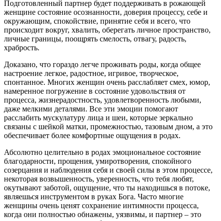
Подготовленный партнер будет поддерживать в рожающей
женщине состояние осознанности, доверия процессу, себе и
окружающим, спокойствие, принятие себя и всего, что
происходит вокруг, хвалить, оберегать личное пространство,
личные границы, поощрять смелость, отвагу, радость,
храбрость.
Доказано, что гораздо легче проживать роды, когда общее
настроение легкое, радостное, игривое, творческое,
спонтанное. Многих женщин очень расслабляет смех, юмор,
намеренное погружение в состояние удовольствия от
процесса, жизнерадостность, удовлетворенность любыми,
даже мелкими деталями. Все эти эмоции помогают
расслабить мускулатуру лица и шеи, которые зеркально
связаны с шейкой матки, промежностью, тазовым дном, а это
обеспечивает более комфортные ощущения в родах.
Абсолютно целительно в родах эмоциональное состояние
благодарности, прощения, умиротворения, спокойного
созерцания и наблюдения себя и своей силы в этом процессе,
некоторая возвышенность, уверенность, что тебя любят,
окутывают заботой, ощущение, что ты находишься в потоке,
являешься инструментом в руках Бога. Часто многие
женщины очень ценят сохранение интимности процесса,
когда они полностью обнажены, уязвимы, и партнер – это