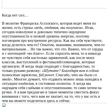
Когда нет сил…
В молитве Франциска Ассизского, которая ведет меня по
жизни, есть строка
«ведь, отдавая, мы получаем».
Итак,
сегодня новолуние и довольно типично ощущение
опустошенности и низкий уровень энергии, поэтому
поговорим про внутренние ресурсы. Как вы себя чувствуете,
когда делитесь чем-то? Опытом, знаниями, вниманием, чем-то
материальным… Не так важно, что это. Важно, что от сердца
и с интенцией «во благо». Если спросить меня, то я никогда
не чувствую себя настолько заряженной, как после моих
классов, выступлений и фестивалей/семинаров, которые
организую. И когда люди подходят с благодарностью, то
только руками развожу:
«Шутите? Благодаря вам я сейчас
полностью заряжена, full power. Спасибо, что вы были со
мной».
Многие думают, что отдавать можно лишь находясь в
ситуации изобилия, в состоянии полноты. А когда мы
ощущаем себя слабыми и опустошенными, то сами хотим на
ручки. А я вам предлагаю в такие моменты сместить фокус
внимания с того, чего вам не хватает, на то, что у вас есть и
чем вы можете поделиться здесь и сейчас.