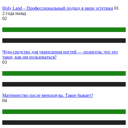
Holy Land – Профессиональный подход в мире эстетики
01
2 года назад
02
Макияж и Маникюр
Публикации
Чудо-средство для укрепления ногтей — полигель: что это
такое, как им пользоваться?
03
Здоровье
Публикации
Материнство после менопаузы. Такое бывает?
04
Одежда и мода
Публикации