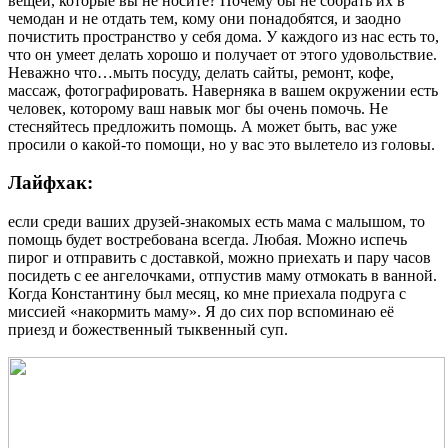
вещей, которые вы не носите? Почему бы не собрать их в
чемодан и не отдать тем, кому они понадобятся, и заодно
почистить пространство у себя дома. У каждого из нас есть то,
что он умеет делать хорошо и получает от этого удовольствие.
Неважно что…мыть посуду, делать сайты, ремонт, кофе,
массаж, фотографировать. Наверняка в вашем окружении есть
человек, которому ваш навык мог бы очень помочь. Не
стесняйтесь предложить помощь. А может быть, вас уже
просили о какой-то помощи, но у вас это вылетело из головы.
Лайфхак:
если среди ваших друзей-знакомых есть мама с малышом, то
помощь будет востребована всегда. Любая. Можно испечь
пирог и отправить с доставкой, можно приехать и пару часов
посидеть с ее ангелочками, отпустив маму отмокать в ванной.
Когда Константину был месяц, ко мне приехала подруга с
миссией «накормить маму». Я до сих пор вспоминаю её
приезд и божественный тыквенный суп.