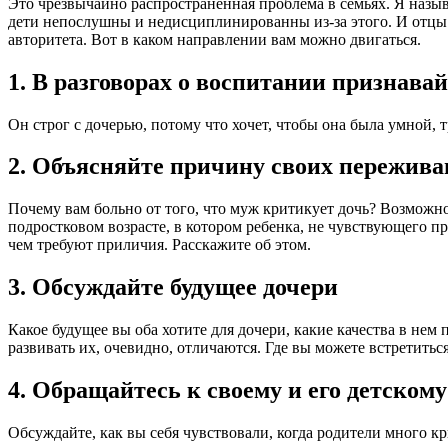
Это чрезвычайно распространенная проблема в семьях. Я назы
дети непослушны и недисциплинированны из-за этого. И отцы 
авторитета. Вот в каком направлении вам можно двигаться.
1. В разговорах о воспитании признава
Он строг с дочерью, потому что хочет, чтобы она была умной, 
2. Объясняйте причину своих пережив
Почему вам больно от того, что муж критикует дочь? Возможно, 
подростковом возрасте, в котором ребенка, не чувствующего п
чем требуют приличия. Расскажите об этом.
3. Обсуждайте будущее дочери
Какое будущее вы оба хотите для дочери, какие качества в не
развивать их, очевидно, отличаются. Где вы можете встретитьс
4. Обращайтесь к своему и его детском
Обсуждайте, как вы себя чувствовали, когда родители много кр