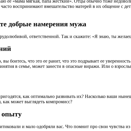
ваю ее «мама мягкая, папа жесткий». Отцы обычно тоже недовол
часто воспринимают вмешательство матерей в их общение с дет
йте добрые намерения мужа
трудолюбивой, ответственной. Так и скажите: «Я знаю, ты желае
аний
вы боитесь, что это ее ранит, что это подрывает ее уверенность
ринятия в семье, может занести в опасные виражи. Или о взросл
м пригодятся, как оптимально развивать их? Насколько ваши ны
я, как может выглядеть компромисс?
у опыту
итиковали и мало одобряли вас. Что помнит про свои чувства из