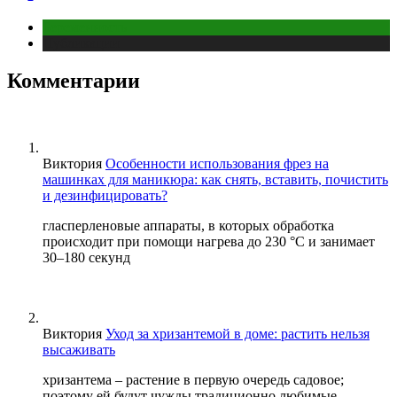
Беременность
Публикации
Комментарии
Виктория
Особенности использования фрез на
машинках для маникюра: как снять, вставить, почистить
и дезинфицировать?
гласперленовые аппараты, в которых обработка
происходит при помощи нагрева до 230 °С и занимает
30–180 секунд
Виктория
Уход за хризантемой в доме: растить нельзя
высаживать
хризантема – растение в первую очередь садовое;
поэтому ей будут чужды традиционно любимые