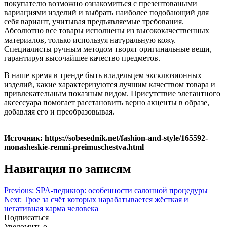
покупателю возможно ознакомиться с презентоваными
вариациями изделий и выбрать наиболее подобающий для
себя вариант, учитывая предъявляемые требования.
Абсолютно все товары исполнены из высококачественных
материалов, только используя натуральную кожу.
Специалисты ручным методом творят оригинальные вещи,
гарантируя высочайшее качество предметов.
В наше время в тренде быть владельцем эксклюзионных
изделий, какие характеризуются лучшим качеством товара и
привлекательным показным видом. Присутствие элегантного
аксессуара помогает расстановить верно акценты в образе,
добавляя его и преобразовывая.
Источник: https://sobesednik.net/fashion-and-style/165592-
monasheskie-remni-preimuschestva.html
Навигация по записям
Previous:
SPA-педикюр: особенности салонной процедуры
Next:
Трое за счёт которых нарабатывается жёсткая и
негативная карма человека
Подписаться
Уведомить о