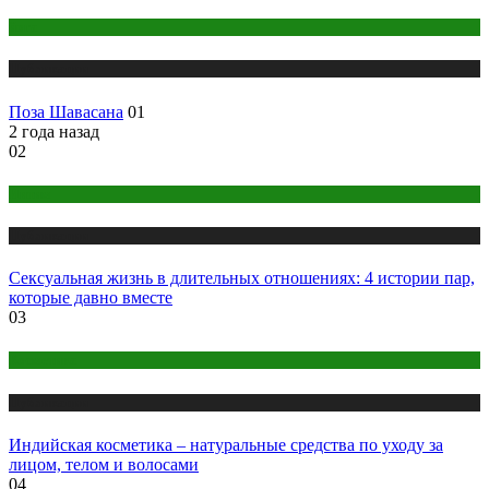
йога
Публикации
Поза Шавасана
01
2 года назад
02
Интим
Публикации
Сексуальная жизнь в длительных отношениях: 4 истории пар,
которые давно вместе
03
Косметика
Публикации
Индийская косметика – натуральные средства по уходу за
лицом, телом и волосами
04