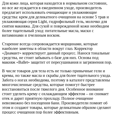
Для кожи лица, которая находится в нормальном состоянии,
но все же нуждается в ежедневном уходе, производитель
предлагает использовать очищающие и увлажняющие
средства: крем для деликатного очищения на основе 5 трав и
увлажняющая серия Light, гидрофильный гель, молочко для
снятия макияжа. Для сухой и поврежденной кожи необходим
более тщательный уход: питательные масла, маски с
витаминами и пчелиным воском.
Старение всегда сопровождается морщинами, которые
наиболее заметны в области вокруг глаз. Корректор
«Диамант» корректирует данный процесс. Нанося тональные
средства, не стоит забывать о базе для них. Основа под
макияж «Ballet» защитит от пересушивания и загрязнения пор.
В числе товаров для тела есть не только привычные гели и
кремы, но также масла и скрабы для более тщательного ухода.
Забота о ногах необходима, поэтому в каталоге представлены
многочисленные средства, которые помогут быстрее
восстановиться после тяжелого дня. Особенное внимание
стоит уделить крему с охлаждающим эффектом – он снимает
отек и дарит приятную прохладу. Полное очищение
невозможно без посещения бани. Производители помнят об
этом и создают товары, которые деликатным образом сделают
процесс очищения пор более эффективным.