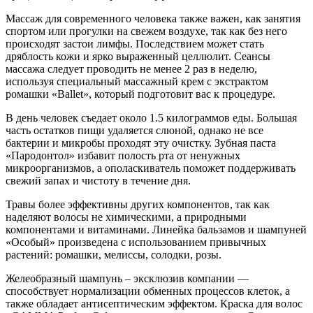
Массаж для современного человека также важен, как занятия
спортом или прогулки на свежем воздухе, так как без него
происходят застои лимфы. Последствием может стать
дряблость кожи и ярко выраженный целлюлит. Сеансы
массажа следует проводить не менее 2 раз в неделю,
используя специальный массажный крем с экстрактом
ромашки «Ballet», который подготовит вас к процедуре.
В день человек съедает около 1.5 килограммов еды. Большая
часть остатков пищи удаляется слюной, однако не все
бактерии и микробы проходят эту очистку. Зубная паста
«Пародонтол» избавит полость рта от ненужных
микроорганизмов, а ополаскиватель поможет поддерживать
свежий запах и чистоту в течение дня.
Травы более эффективны других компонентов, так как
наделяют волосы не химическими, а природными
компонентами и витаминами. Линейка бальзамов и шампуней
«Особый» произведена с использованием привычных
растений: ромашки, мелиссы, солодки, розы.
Желеобразный шампунь – эксклюзив компании —
способствует нормализации обменных процессов клеток, а
также обладает антисептическим эффектом. Краска для волос