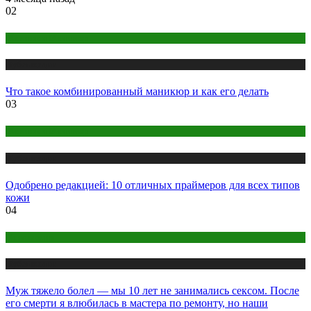
02
Макияж и Маникюр
Публикации
Что такое комбинированный маникюр и как его делать
03
Макияж и Маникюр
Публикации
Одобрено редакцией: 10 отличных праймеров для всех типов
кожи
04
Психология
Публикации
Муж тяжело болел — мы 10 лет не занимались сексом. После
его смерти я влюбилась в мастера по ремонту, но наши