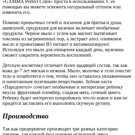
«GAMMA Perfect Color» проста в использовании. С ее
помощью вы можете освежить натуральный оттенок или
изменить его.
Помимо привычных гелей и лосьонов для бритья и душа,
шампуней, продукция для мужчин включает необычные
продукты. Черное мыло с углем как магнит вытягивает
токсины из загрязненных пор, а экстракт алоэ, оливковое
масло и провитамин В5 питают и витаминизируют.
Используя это мыло для очищения каждый день, мужчина
сможет сократить вероятность воспалений.
Детскую косметику отличает более щадящий состав, так как
кожа до 7 лет мягкая и нежная. Мыло, молочко и гели очистят
тело и позаботятся о том, чтобы оно оставалось увлажненным
и напитанным полезными веществами. Зубная паста
«Пародонтол» сочетает необычные и интересные ребенку
вкусы: фруктовый пломбир, сладкая мята, сочный манго.
Ребенку будет интересно попробовать что-то новое и вам не
придётся заставлять его выполнять скучную рутину.
Производство
Так как предприятие производит три разных категории
товаров, для каждой был основан отдельный завод.