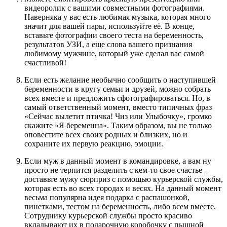
видеоролик с вашими совместными фотографиями.
Наверняка у вас есть любимая музыка, которая много
значит для вашей пары, используйте её. В конце,
вставьте фотографии своего теста на беременность,
результатов УЗИ, а еще слова вашего признания
любимому мужчине, который уже сделал вас самой
счастливой!
Если есть желание необычно сообщить о наступившей
беременности в кругу семьи и друзей, можно собрать
всех вместе и предложить сфотографироваться. Но, в
самый ответственный момент, вместо типичных фраз
«Сейчас вылетит птичка! Чиз или Улыбочку», громко
скажите «Я беременна». Таким образом, вы не только
оповестите всех своих родных и близких, но и
сохраните их первую реакцию, эмоции.
Если муж в данный момент в командировке, а вам ну
просто не терпится разделить с кем-то свое счастье –
доставьте мужу сюрприз с помощью курьерской службы,
которая есть во всех городах и весях. На данный момент
весьма популярна идея подарка с распашонкой,
пинетками, тестом на беременность, либо всем вместе.
Сотруднику курьерской службы просто красиво
вкладывают их в подарочную коробочку с пышной