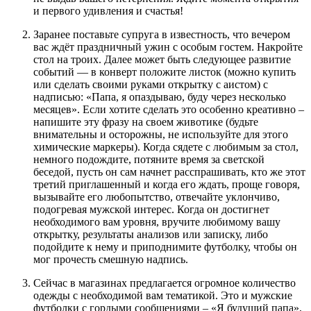
и первого удивления и счастья!
Заранее поставьте супруга в известность, что вечером
вас ждёт праздничный ужин с особым гостем. Накройте
стол на троих. Далее может быть следующее развитие
событий — в конверт положите листок (можно купить
или сделать своими руками открытку с аистом) с
надписью: «Папа, я опаздываю, буду через несколько
месяцев». Если хотите сделать это особенно креативно –
напишите эту фразу на своем животике (будьте
внимательны и осторожны, не используйте для этого
химические маркеры). Когда сядете с любимым за стол,
немного подождите, потяните время за светской
беседой, пусть он сам начнет расспрашивать, кто же этот
третий приглашенный и когда его ждать, проще говоря,
вызывайте его любопытство, отвечайте уклончиво,
подогревая мужской интерес. Когда он достигнет
необходимого вам уровня, вручите любимому вашу
открытку, результаты анализов или записку, либо
подойдите к нему и приподнимите футболку, чтобы он
мог прочесть смешную надпись.
Сейчас в магазинах предлагается огромное количество
одежды с необходимой вам тематикой. Это и мужские
футболки с гордыми сообщениями – «Я будущий папа»,