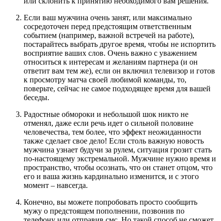
или склонить к принятию необходимого вам решения.
Если ваш мужчина очень занят, или максимально
сосредоточен перед предстоящим ответственным
событием (например, важной встречей на работе),
постарайтесь выбрать другое время, чтобы не испортить
восприятие ваших слов. Очень важно с уважением
относиться к интересам и желаниям партнера (и он
ответит вам тем же), если он включил телевизор и готов
к просмотру матча своей любимой команды, то,
поверьте, сейчас не самое подходящее время для вашей
беседы.
Радостные обмороки и небольшой шок никто не
отменял, даже если речь идет о сильной половине
человечества, тем более, что эффект неожиданности
также сделает свое дело! Если столь важную новость
мужчина узнает будучи за рулем, ситуация грозит стать
по-настоящему экстремальной. Мужчине нужно время и
пространство, чтобы осознать, что он станет отцом, что
его и ваша жизнь кардинально изменится, и с этого
момент – навсегда.
Конечно, вы можете попробовать просто сообщить
мужу о предстоящем пополнении, позвонив по
телефону или отправив смс. Но такой способ не сможет