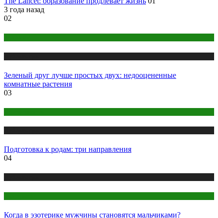
The Lancet: образование продлевает жизнь
01
3 года назад
02
Здоровье
Публикации
Зеленый друг лучше простых двух: недооцененные
комнатные растения
03
Беременность
Публикации
Подготовка к родам: три направления
04
Публикации
Эзотерика
Когда в эзотерике мужчины становятся мальчиками?