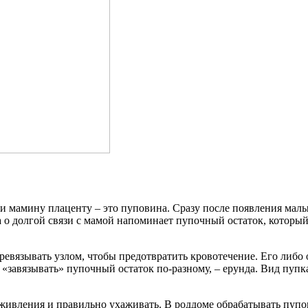
мамину плаценту – это пуповина. Сразу после появления малы
 а о долгой связи с мамой напоминает пупочный остаток, которы
вязывать узлом, чтобы предотвратить кровотечение. Его либо о
 «завязывать» пупочный остаток по-разному, – ерунда. Вид пупк
аживления и правильно ухаживать. В роддоме обрабатывать пуп