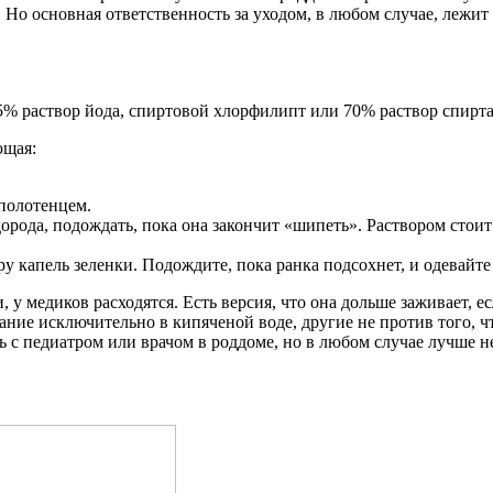
 Но основная ответственность за уходом, в любом случае, лежит
 5% раствор йода, спиртовой хлорфилипт или 70% раствор спирта
ющая:
 полотенцем.
ода, подождать, пока она закончит «шипеть». Раствором стоит 
у капель зеленки. Подождите, пока ранка подсохнет, и одевайт
 у медиков расходятся. Есть версия, что она дольше заживает, е
пание исключительно в кипяченой воде, другие не против того,
с педиатром или врачом в роддоме, но в любом случае лучше не