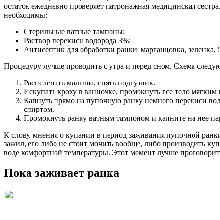
остаток ежедневно проверяет патронажная медицинская сестра.
необходимы:
Стерильные ватные тампоны;
Раствор перекиси водорода 3%;
Антисептик для обработки ранки: марганцовка, зеленка,
Процедуру лучше проводить с утра и перед сном. Схема следу
Распеленать малыша, снять подгузник.
Искупать кроху в ванночке, промокнуть все тело мягким
Капнуть прямо на пупочную ранку немного перекиси водор
спиртом.
Промокнуть ранку ватным тампоном и капните на нее пар
К слову, мнения о купании в период заживания пупочной ранки,
зажил, его либо не стоит мочить вообще, либо производить ку
воде комфортной температуры. Этот момент лучше проговорить 
Пока заживает ранка