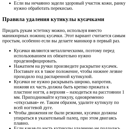
Если вы нечаянно задели здоровый участок кожи, ранку
нужно обработать перекисью.
Правила удаления кутикулы кусачками
Придать рукам эстетику можно, используя вместо
маникюрных ножниц кусачки. Этот вариант считается самым
простым, особенно если вы делаете маникюр в первый раз.
Кусачки являются металлическими, поэтому перед
использованием их обязательно нужно
продезинфицировать.
Нажатием на ручки произведите раскрытие кусачек.
Поставьте их в такое положение, чтобы нижнее лезвие
проходило под распаренной кутикулой.
Кусачки не нужно раскрывать широко, напротив,
нижняя их часть должна быть крепко прижата к
пластине ногтя, а верхняя – находиться на расстоянии 1
мм. Приподнимайте кутикулу, одновременно
«откусывая» ее. Таким образом, удалите кутикулу по
всей ногтевой дуге.
Чтобы движения не были резкими, кусачки должны
упираться в указательный палец, при этом двигаясь
плавно.
Если какая-то часть кутикулы удалению не поддалась,