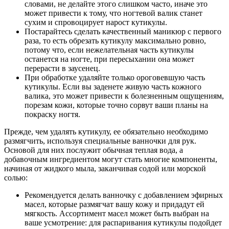
словами, не делайте этого слишком часто, иначе это
может привести к тому, что ногтевой валик станет
сухим и спровоцирует нарост кутикулы.
Постарайтесь сделать качественный маникюр с первого
раза, то есть обрезать кутикулу максимально ровно,
потому что, если нежелательная часть кутикулы
останется на ногте, при пересыхании она может
перерасти в заусенец.
При обработке удаляйте только ороговевшую часть
кутикулы. Если вы заденете живую часть кожного
валика, это может привести к болезненным ощущениям,
порезам кожи, которые точно сорвут ваши планы на
покраску ногтя.
Прежде, чем удалять кутикулу, ее обязательно необходимо
размягчить, используя специальные ванночки для рук.
Основой для них послужит обычная теплая вода, а
добавочным ингредиентом могут стать многие компоненты,
начиная от жидкого мыла, заканчивая содой или морской
солью:
Рекомендуется делать ванночку с добавлением эфирных
масел, которые размягчат вашу кожу и придадут ей
мягкость. Ассортимент масел может быть выбран на
ваше усмотрение: для распаривания кутикулы подойдет