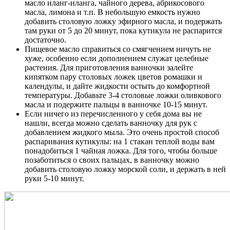
масло иланг-иланга, чайного дерева, абрикосового
масла, лимона и т.п. В небольшую емкость нужно
добавить столовую ложку эфирного масла, и подержать
там руки от 5 до 20 минут, пока кутикула не распарится
достаточно.
Пищевое масло справиться со смягчением ничуть не
хуже, особенно если дополнением служат целебные
растения. Для приготовления ванночки залейте
кипятком пару столовых ложек цветов ромашки и
календулы, и дайте жидкости остыть до комфортной
температуры. Добавьте 3-4 столовые ложки оливкового
масла и подержите пальцы в ванночке 10-15 минут.
Если ничего из перечисленного у себя дома вы не
нашли, всегда можно сделать ванночку для рук с
добавлением жидкого мыла. Это очень простой способ
распаривания кутикулы: на 1 стакан теплой воды вам
понадобиться 1 чайная ложка. Для того, чтобы больше
позаботиться о своих пальцах, в ванночку можно
добавить столовую ложку морской соли, и держать в ней
руки 5-10 минут.