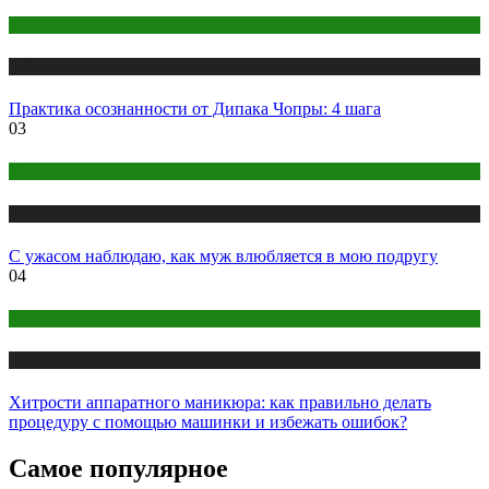
йога
Публикации
Практика осознанности от Дипака Чопры: 4 шага
03
Психология
Публикации
С ужасом наблюдаю, как муж влюбляется в мою подругу
04
Макияж и Маникюр
Публикации
Хитрости аппаратного маникюра: как правильно делать
процедуру с помощью машинки и избежать ошибок?
Самое популярное