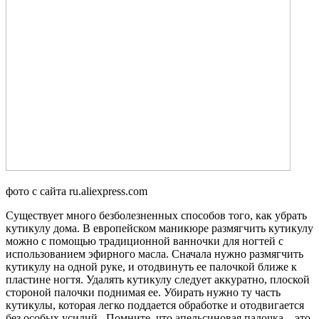
фото с сайта ru.aliexpress.com
Существует много безболезненных способов того, как убрать
кутикулу дома. В европейском маникюре размягчить кутикулу
можно с помощью традиционной ванночки для ногтей с
использованием эфирного масла. Сначала нужно размягчить
кутикулу на одной руке, и отодвинуть ее палочкой ближе к
пластине ногтя. Удалять кутикулу следует аккуратно, плоской
стороной палочки поднимая ее. Убирать нужно ту часть
кутикулы, которая легко поддается обработке и отодвигается
без особых усилий. Помните, что апельсиновая палочка – это