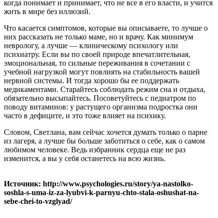
когда понимает и принимает, что не все в его власти, и учится
жить в мире без иллюзий.
Что касается симптомов, которые вы описываете, то лучше о
них рассказать не только маме, но и врачу. Как минимум
неврологу, а лучше — клиническому психологу или
психиатру. Если вы по своей природе впечатлительная,
эмоциональная, то сильные переживания в сочетании с
учебной нагрузкой могут повлиять на стабильность вашей
нервной системы. И тогда хорошо бы ее поддержать
медикаментами. Старайтесь соблюдать режим сна и отдыха,
обязательно высыпайтесь. Посоветуйтесь с педиатром по
поводу витаминов: у растущего организма подростка они
часто в дефиците, и это тоже влияет на психику.
Словом, Светлана, вам сейчас хочется думать только о парне
из лагеря, а лучше бы больше заботиться о себе, как о самом
любимом человеке. Ведь избранник сердца еще не раз
изменится, а вы у себя останетесь на всю жизнь.
Источник: http://www.psychologies.ru/story/ya-nastolko-
soshla-s-uma-iz-za-lyubvi-k-parnyu-chto-stala-oshushat-na-
sebe-chei-to-vzglyad/