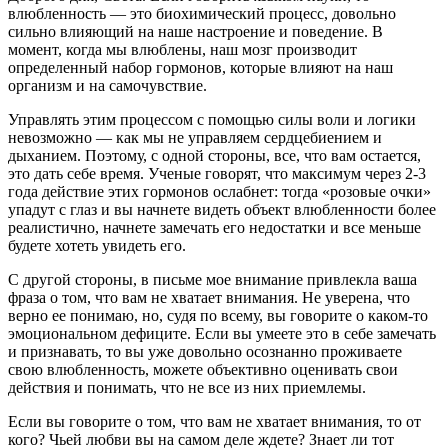
влюбленность — это биохимический процесс, довольно
сильно влияющий на наше настроение и поведение. В
момент, когда мы влюблены, наш мозг производит
определенный набор гормонов, которые влияют на наш
организм и на самочувствие.
Управлять этим процессом с помощью силы воли и логики
невозможно — как мы не управляем сердцебиением и
дыханием. Поэтому, с одной стороны, все, что вам остается,
это дать себе время. Ученые говорят, что максимум через 2-3
года действие этих гормонов ослабнет: тогда «розовые очки»
упадут с глаз и вы начнете видеть объект влюбленности более
реалистично, начнете замечать его недостатки и все меньше
будете хотеть увидеть его.
С другой стороны, в письме мое внимание привлекла ваша
фраза о том, что вам не хватает внимания. Не уверена, что
верно ее понимаю, но, судя по всему, вы говорите о каком-то
эмоциональном дефиците. Если вы умеете это в себе замечать
и признавать, то вы уже довольно осознанно проживаете
свою влюбленность, можете объективно оценивать свои
действия и понимать, что не все из них приемлемы.
Если вы говорите о том, что вам не хватает внимания, то от
кого? Чьей любви вы на самом деле ждете? Знает ли тот