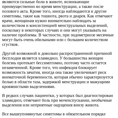
являются сильные боли в животе, возникающие
преимущественно во время менструации, а также после
полового акта. Кроме того, иногда наблюдаются и другие
симптомы, такие как тошнота, рвота и диарея. Как отмечают
врачи, женщинам нужно внимательно наблюдать за
количеством и консистенцией менструальных выделений,
поскольку в некоторых случаях и они могут указывать на
наличие проблемы. В частности, при эндометриозе месячные
могут быть очень обильными или с большим количеством
сгустков.
Другой возможной и довольно распространенной причиной
бесплодия является хламидиоз. У большинства женщин
болезнь протекает бессимптомно, поэтому часто остается
незамеченной. Кроме того, что инфекция блокирует
возможность зачатия, иногда она также увеличивает риск
внематочной беременности, которая обычно характеризуется
болью в области таза, задержкой менструации и мажущими
кровянистыми выделениями.
В редких случаях пациентки, у которых был диагностирован
хламидиоз, отмечают боль при мочеиспускании, необычные
выделения или неприятные ощущения внизу живота.
Все вышеупомянутые симптомы в обязательном порядке