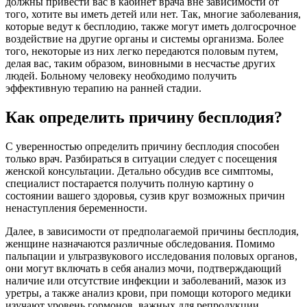
должны привести вас в кабинет врача вне зависимости от
того, хотите вы иметь детей или нет. Так, многие заболевания,
которые ведут к бесплодию, также могут иметь долгосрочное
воздействие на другие органы и системы организма. Более
того, некоторые из них легко передаются половым путем,
делая вас, таким образом, виновными в несчастье других
людей. Больному человеку необходимо получить
эффективную терапию на ранней стадии.
Как определить причину бесплодия?
С уверенностью определить причину бесплодия способен
только врач. Разбираться в ситуации следует с посещения
женской консультации. Детально обсудив все симптомы,
специалист постарается получить полную картину о
состоянии вашего здоровья, сузив круг возможных причин
ненаступления беременности.
Далее, в зависимости от предполагаемой причины бесплодия,
женщине назначаются различные обследования. Помимо
пальпации и ультразвукового исследования половых органов,
они могут включать в себя анализ мочи, подтверждающий
наличие или отсутствие инфекции и заболеваний, мазок из
уретры, а также анализ крови, при помощи которого медики
изучают уровень гормонов, важных для репродукции.