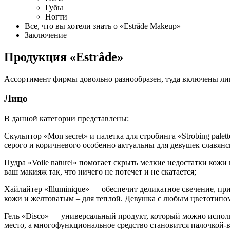
Губы
Ногти
Все, что вы хотели знать о «Estrâde Makeup»
Заключение
Продукция «Estrâde»
Ассортимент фирмы довольно разнообразен, туда включены лине
Лицо
В данной категории представлены:
Скульптор «Mon secret» и палетка для стробинга «Strobing pal
серого и коричневого особенно актуальны для девушек славянс
Пудра «Voile naturel» помогает скрыть мелкие недостатки кожи 
ваш макияж так, что ничего не потечет и не скатается;
Хайлайтер «Illuminique» — обеспечит деликатное свечение, пр
кожи и желтоватым – для теплой. Девушка с любым цветотипо
Гель «Disco» — универсальный продукт, который можно использо
место, а многофункциональное средство становится палочкой-