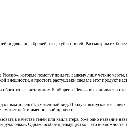
йки для: лица, бровей, глаз, губ и ногтей. Рассмотрим их более
ette Picasso», которые помогут придать вашему лицу четкие черт
кой внешности, а простота растушевки сделала этот продукт на
и обогатить ее витамином Е; «Super selfie» — выравнивает и сле
идаст вам холеный, ухоженный вид. Продукт выпускается в двух
м сможет найти именно свой продукт;
вать в качестве теней или хайлайтера. Уже одно название навев
выручалочкой. Однако особое преимущество – это возможность и