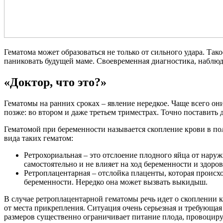
Гематома может образоваться не только от сильного удара. Так
паниковать будущей маме. Своевременная диагностика, наблюд
«Доктор, что это?»
Гематомы на ранних сроках – явление нередкое. Чаще всего о
позже: во втором и даже третьем триместрах. Точно поставить 
Гематомой при беременности называется скопление крови в по
вида таких гематом:
Ретрохориальная – это отслоение плодного яйца от нару
самостоятельно и не влияет на ход беременности и здоров
Ретроплацентарная – отслойка плаценты, которая происхо
беременности. Нередко она может вызвать выкидыш.
В случае ретроплацентарной гематомы речь идет о скоплении кр
от места прикрепления. Ситуация очень серьезная и требующа
размеров существенно ограничивает питание плода, провоцируе