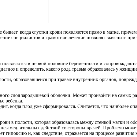
ое бывает, когда сгустки крови появляются прямо в матке, приче
ение специалистов и грамотное лечение позволят выяснить причи
ни появляются в первой половине беременности и сопровождают
диагноз и определить, какого рода травма образовалась у женщи
лости, образовавшейся при травме внутренних органов, повреж
жного слоя зародышевой оболочки. Может произойти на самых ран
ье ребенка.
дит, когда плод уже сформировался. Считается, что наиболее оп
ови в полости, которая образовалась между стенкой матки и обо
я незамедлительных действий со стороны врачей. Проблема может
т гипоксию и, как следствие, отражается на процессе развития 