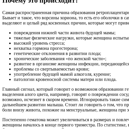
Почему это происходит?
Самая распространенная причина образования ретроплацента
Бывает и такое, что ворсины хориона, то есть его оболочки в 
выделяют и целый ряд косвенных причин, которые могут приве
повреждения нижней части живота будущей мамы;
тяжелые физические нагрузки, которые женщина испыты
высокий уровень стресса;
нехватка гормона прогестерона;
генетические отклонения в развитии плода;
хронические заболевания «по женской части»;
развитие в организме женщины инфекции, передающейс
проблемы со свертываемостью крови;
употребление будущей мамой алкоголя, курение;
патологии кровеносной системы матери или плода.
Главный сигнал, который говорит о возможном образовании ге
выделения алого цвета, например, говорят о повреждении сосу
возможно, исчезнет в скором времени. Игнорировать такие си
дальнейшем развитии малыша. Стоит ли говорить о том, что п
боли внизу живота, похожие на менструальные, женщина при 
Постепенно гематома может увеличиваться в размерах и повле
женщины началось в конце первого триместра. По статистике, 