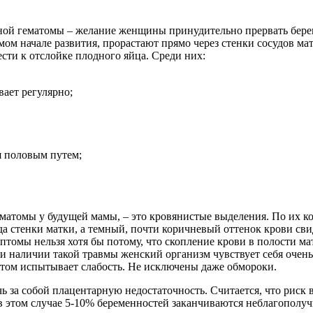
рной гематомы – желание женщины принудительно прервать бер
самом начале развития, прорастают прямо через стенки сосудов 
сти к отслойке плодного яйца. Среди них:
вает регулярно;
я половым путем;
матомы у будущей мамы, – это кровянистые выделения. По их к
да стенки матки, а темный, почти коричневый оттенок крови сви
мптомы нельзя хотя бы потому, что скопление крови в полости 
ри наличии такой травмы женский организм чувствует себя очен
этом испытывает слабость. Не исключены даже обмороки.
чь за собой плацентарную недостаточность. Считается, что рис
в этом случае 5-10% беременностей заканчиваются неблагополуч