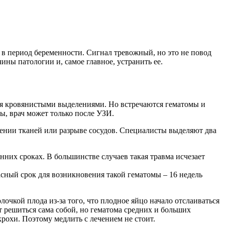
м в период беременности. Сигнал тревожный, но это не повод
ны патологии и, самое главное, устранить ее.
ся кровянистыми выделениями. Но встречаются гематомы и
ны, врач может только после УЗИ.
дении тканей или разрыве сосудов. Специалисты выделяют два
них сроках. В большинстве случаев такая травма исчезает
асный срок для возникновения такой гематомы – 16 недель
лочкой плода из-за того, что плодное яйцо начало отслаиваться
 решиться сама собой, но гематома средних и больших
крохи. Поэтому медлить с лечением не стоит.