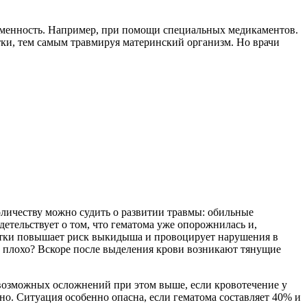
еменность. Например, при помощи специальных медикаментов.
матки, тем самым травмируя материнский организм. Но врачи
оличеству можно судить о развитии травмы: обильные
детельствует о том, что гематома уже опорожнилась и,
матки повышает риск выкидыша и провоцирует нарушения в
ь плохо? Вскоре после выделения крови возникают тянущие
к возможных осложнений при этом выше, если кровотечение у
но. Ситуация особенно опасна, если гематома составляет 40% и