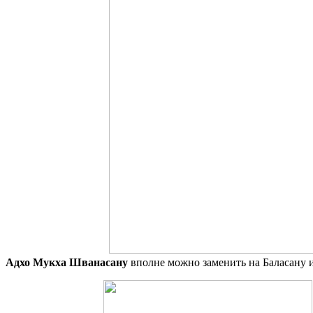
Адхо Мукха Шванасану
вполне можно заменить на Баласану и 