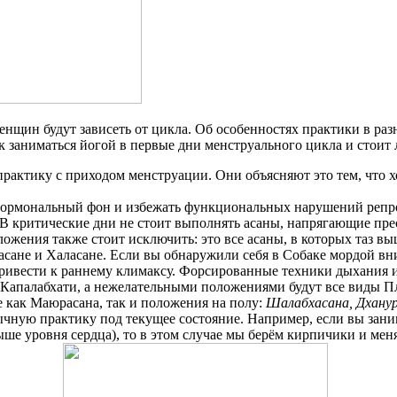
женщин будут зависеть от цикла. Об особенностях практики в ра
к заниматься йогой в первые дни менструального цикла и стоит 
ктику с приходом менструации. Они объясняют это тем, что хо
й гормональный фон и избежать функциональных нарушений репр
 В критические дни не стоит выполнять асаны, напрягающие прес
жения также стоит исключить: это все асаны, в которых таз вы
гасане и Халасане. Если вы обнаружили себя в Собаке мордой вн
 привести к раннему климаксу. Форсированные техники дыхания
 Капалабхати, а нежелательными положениями будут все виды Пл
е как Маюрасана, так и положения на полу:
Шалабхасана, Дханур
ычную практику под текущее состояние. Например, если вы зани
выше уровня сердца), то в этом случае мы берём кирпичики и ме