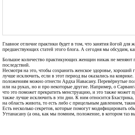
Главное отличие практики будет в том, что занятия йогой для 
предшествующих статей этого блога. А сегодня мы обсудим, ка
Большое количество практикующих женщин никак не меняют пра
последствий.
Несмотря на это, чтобы сохранить женское здоровье, хороши
лучше исключить, если в этот период вы оказались на коврике.
положениям можно отнести Ардха Навасану. Перевёрнутые поло
или на руках, но и про некоторые другие. Например, о Сарван
что это поможет прекратить менструацию, и это также может
также лучше исключить в эти дни. К ним относится Бхастрика,
на область живота, то есть либо с прицельным давлением, таки
Есть несколько секретов, которые помогут модифицировать об
Уттанасану (а она, как мы помним, положение, в котором таз 