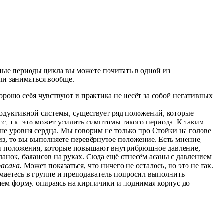
зные периоды цикла вы можете почитать в одной из
ли заниматься вообще.
рошо себя чувствуют и практика не несёт за собой негативных
одуктивной системы, существует ряд положений, которые
с, т.к. это может усилить симптомы такого периода. К таким
ше уровня сердца. Мы говорим не только про Стойки на голове
из, то вы выполняете перевёрнутое положение. Есть мнение,
 и положения, которые повышают внутрибрюшное давление,
анок, балансов на руках. Сюда ещё отнесём асаны с давлением
асана.
Может показаться, что ничего не осталось, но это не так.
маетесь в группе и преподаватель попросил выполнить
няем форму, опираясь на кирпичики и поднимая корпус до