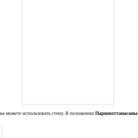
н полу.
ы вы можете использовать стену. В положении
Паршвоттанасан