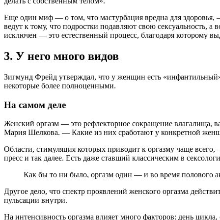
делать с собственным телом».
Еще один миф — о том, что мастурбация вредна для здоровья, 
ведут к тому, что подростки подавляют свою сексуальность, а
исключен — это естественный процесс, благодаря которому в
3. У него много видов
Зигмунд Фрейд утверждал, что у женщин есть «инфантильный»
некоторые более полноценными.
На самом деле
Женский оргазм — это рефлекторное сокращение влагалища, ва
Мария Шелкова. — Какие из них сработают у конкретной женщ
Области, стимуляция которых приводит к оргазму чаще всего, —
пресс и так далее. Есть даже ставший классическим в сексоло
Как бы то ни было, оргазм один — и во время полового ак
Другое дело, что спектр проявлений женского оргазма действи
пульсации внутри.
На интенсивность оргазма влияет много факторов: день цикла