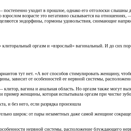
— постепенно уходит в прошлое, однако его отголоски слышны д
 во взрослом возрасте это негативно сказывается на отношениях
ыделяются эндорфины, гормоны удовольствия, снимающие напряж
 клиторальный оргазм и «взрослый» вагинальный. И до сих пор
риантов тут нет. «А вот способов стимулировать женщину, чтоб
ины, зависит от особенностей ее нервной системы, расположен
 клитор, вагина и анальная область. Но оргазм также могут выз
гии пример женщины, которая испытывала оргазм при чистке зубо
та, и без него, если разрядка произошла
тельно широк: от пары незаметных даже самой женщине сокращен
, особенности нервной системы, расположение блуждающего нерв