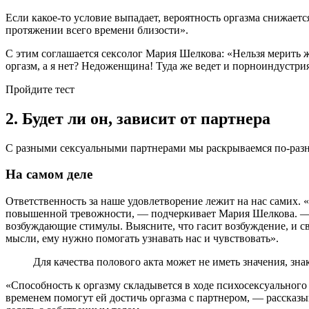
Если какое-то условие выпадает, вероятность оргазма снижаетс
протяжении всего времени близости».
С этим соглашается сексолог Мария Шелкова: «Нельзя мерить 
оргазм, а я нет? Недоженщина! Туда же ведет и порноиндустри
Пройдите тест
2. Будет ли он, зависит от партнера
С разными сексуальными партнерами мы раскрываемся по-разно
На самом деле
Ответственность за наше удовлетворение лежит на нас самих. 
повышенной тревожности, — подчеркивает Мария Шелкова. — По
возбуждающие стимулы. Выясните, что гасит возбуждение, и св
мысли, ему нужно помогать узнавать нас и чувствовать».
Для качества полового акта может не иметь значения, з
«Способность к оргазму складывется в ходе психосексуального 
временем помогут ей достичь оргазма с партнером, — рассказ