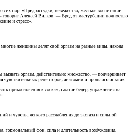
о сих пор. «Предрассудки, невежество, жесткое воспитание
, — говорит Алексей Вилков. — Вред от мастурбации полностью
ение и стресс».
 многие женщины делят свой оргазм на разные виды, находя
ы вызвать оргазм, действительно множество, — подчеркивает
ия чувствительных рецепторов, анатомии и прошлого опыта».
вать прикосновения к соскам, сжатие бедер, упражнения на
в.
ий и чувства легкого расслабления до экстаза и сильной
а, гормональный фон, сила и длительность возбуждения,