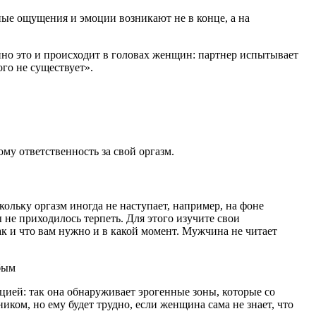
тные ощущения и эмоции возникают не в конце, а на
нно это и происходит в головах женщин: партнер испытывает
го не существует».
му ответственность за свой оргазм.
ольку оргазм иногда не наступает, например, на фоне
е приходилось терпеть. Для этого изучите свои
ак и что вам нужно и в какой момент. Мужчина не читает
бым
яцией: так она обнаруживает эрогенные зоны, которые со
ом, но ему будет трудно, если женщина сама не знает, что