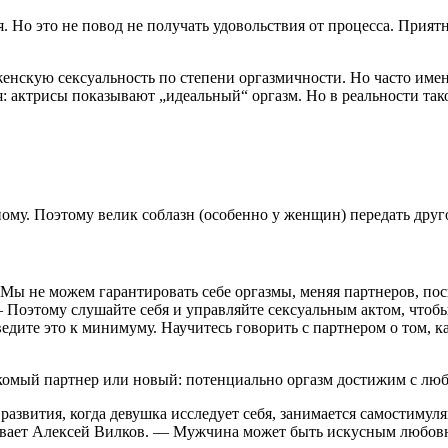
я. Но это не повод не получать удовольствия от процесса. Прия
женскую сексуальность по степени оргазмичности. Но часто име
я: актрисы показывают „идеальный“ оргазм. Но в реальности тако
му. Поэтому велик соблазн (особенно у женщин) передать друго
«Мы не можем гарантировать себе оргазмы, меняя партнеров, поск
этому слушайте себя и управляйте сексуальным актом, чтобы н
едите это к минимуму. Научитесь говорить с партнером о том, к
накомый партнер или новый: потенциально оргазм достижим с лю
развития, когда девушка исследует себя, занимается самостимул
ывает Алексей Вилков. — Мужчина может быть искусным любовник