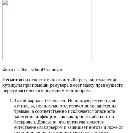
Фото с сайта: school35-nnov.ru
Несмотря на недостаточно «чистый» результат удаление
кутикулы при помощи ремувера имеет массу преимуществ
перед классическим обрезным маникюром:
Такой вариант безопасен. Используя ремувер для
кутикулы, полностью отсутствует риск нанесения
травмы, а соответственно исключается опасность
занесения инфекции, так как процесс абсолютно
бескровен. Доказано, что кутикула является
естественным барьером и защищает ноготь и ложе от
проникновения патогенных микроорганизмов.