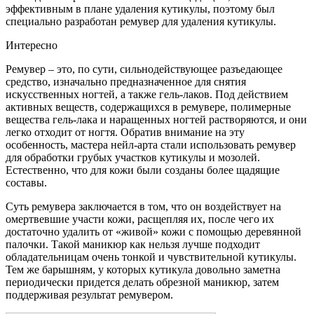
эффективным в плане удаления кутикулы, поэтому был
специально разработан ремувер для удаления кутикулы.
Интересно
Ремувер – это, по сути, сильнодействующее разъедающее
средство, изначально предназначенное для снятия
искусственных ногтей, а также гель-лаков. Под действием
активных веществ, содержащихся в ремувере, полимерные
вещества гель-лака и наращенных ногтей растворяются, и они
легко отходит от ногтя. Обратив внимание на эту
особенность, мастера нейл-арта стали использовать ремувер
для обработки грубых участков кутикулы и мозолей.
Естественно, что для кожи были созданы более щадящие
составы.
Суть ремувера заключается в том, что он воздействует на
омертвевшие участи кожи, расщепляя их, после чего их
достаточно удалить от «живой» кожи с помощью деревянной
палочки. Такой маникюр как нельзя лучше подходит
обладательницам очень тонкой и чувствительной кутикулы.
Тем же барышням, у которых кутикула довольно заметна
периодически придется делать обрезной маникюр, затем
поддерживая результат ремувером.