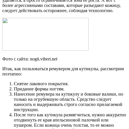
удаляется, а просто ограничивается зона ее роста. А вот с
более агрессивными составами, которые разъедают кожицу,
следует действовать осторожнее, соблюдая технологию.
Фото с сайта: nogti.viberi.net
Итак, как пользоваться ремувером для кутикулы, рассмотрим
поэтапно:
Снятие лакового покрытия.
Придание формы ногтям.
Нанесение ремувера на кутикулу и боковые валики, но
только на огрубевшую область. Средство следует
наносить и выдерживать строго согласно прилагаемой
инструкции.
После того как кутикула размягчиться, нужно аккуратно
отодвинуть ее края апельсиновой палочкой или
пушером. Если кожица очень толстая, то ее можно