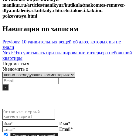
manikur.ru/articles/manikyur/kutikula/znakomtes-remuver-
dlya-udaleniya-kutikuly-chto-eto-takoe-i-kak-im-
polzovatsya.html
Навигация по записям
Previous:
10 удивительных вещей об алоэ, которых вы не
знали
Next:
Что учитывать при планировании интерьера небольшой
квартиры
Подписаться
Уведомить о
Имя*
Email*