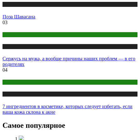
Публикации
Поза Шавасана
03
Психология
Публикации
Сержусь на мужа, а вообще причины наших проблем — в его
родителях
04
Макияж и Маникюр
Публикации
7 ингредиентов в косметике, которых следует избегать, если
ваша кожа склона к акне
Самое популярное
1