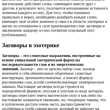
магическому действию слова, совмещают вместе друг с
другом, в результате чего, получается непонимание истинного
значения каждого из них. Для того, чтобы понимать
правильно и верно, необходимо разобрать каждое слово,
имеющее своё особое значение и смысл в области эзотерики и
магии по отношению к силе произношения слов: заговоры и
заклинания, каждому из них посвятим отдельный пост
(публикацию).
Заговоры в эзотерике
Заговоры – это словесные выражения, построенные на
основе уникальной эзотерической формулы
последовательности слов и их энергетических
значений.
Заговор – это не просто набор слов, заговор
включает в себя обязательные оборотные словесные
конструкции, противопоставление, а также формулу
расстановки слов, всегда соответствующие эзотерическим
законам.
Настоящие заговоры всегда строятся на
определённой формуле, опуская и упуская из виду которую,
заговоры перестают иметь магическую силу и как-либо по-
настоящему называться таковыми, но, тенденции таковы, что
в публичном доступе очень часто, распространяется
отсебятина и грубо говоря мусор, который не работает на