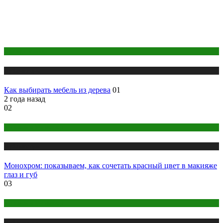
Одежда и мода
Публикации
Как выбирать мебель из дерева
01
2 года назад
02
Макияж и Маникюр
Публикации
Монохром: показываем, как сочетать красный цвет в макияже
глаз и губ
03
Макияж и Маникюр
Публикации