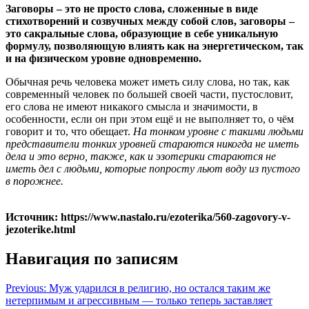
Заговоры – это не просто слова, сложенные в виде
стихотворений и созвучных между собой слов, заговоры –
это сакральные слова, образующие в себе уникальную
формулу, позволяющую влиять как на энергетическом, так
и на физическом уровне одновременно.
Обычная речь человека может иметь силу слова, но так, как
современный человек по большей своей части, пустословит,
его слова не имеют никакого смысла и значимости, в
особенности, если он при этом ещё и не выполняет то, о чём
говорит и то, что обещает.
На тонком уровне с такими людьми
представители тонких уровней стараются никогда не иметь
дела и это верно, также, как и эзотерики стараются не
иметь дел с людьми, которые попросту льют воду из пустого
в порожнее.
Источник: https://www.nastalo.ru/ezoterika/560-zagovory-v-
jezoterike.html
Навигация по записям
Previous:
Муж ударился в религию, но остался таким же
нетерпимым и агрессивным — только теперь заставляет