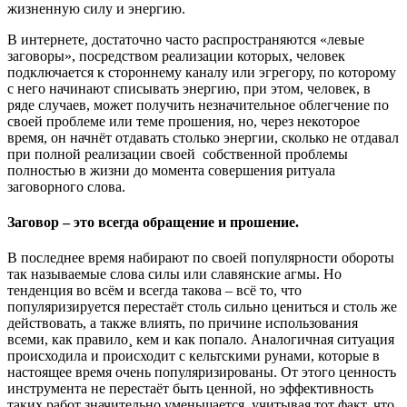
жизненную силу и энергию.
В интернете, достаточно часто распространяются «левые
заговоры», посредством реализации которых, человек
подключается к стороннему каналу или эгрегору, по которому
с него начинают списывать энергию, при этом, человек, в
ряде случаев, может получить незначительное облегчение по
своей проблеме или теме прошения, но, через некоторое
время, он начнёт отдавать столько энергии, сколько не отдавал
при полной реализации своей собственной проблемы
полностью в жизни до момента совершения ритуала
заговорного слова.
Заговор – это всегда обращение и прошение.
В последнее время набирают по своей популярности обороты
так называемые слова силы или славянские агмы. Но
тенденция во всём и всегда такова – всё то, что
популяризируется перестаёт столь сильно цениться и столь же
действовать, а также влиять, по причине использования
всеми, как правило¸ кем и как попало. Аналогичная ситуация
происходила и происходит с кельтскими рунами, которые в
настоящее время очень популяризированы. От этого ценность
инструмента не перестаёт быть ценной, но эффективность
таких работ значительно уменьшается, учитывая тот факт, что