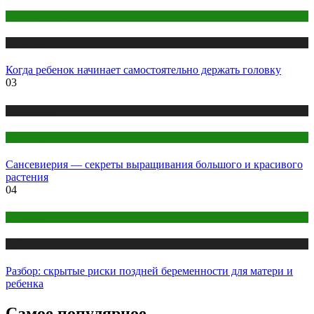
Беременность
Публикации
Когда ребенок начинает самостоятельно держать головку
03
Публикации
Цветоводство
Сансевиерия — секреты выращивания большого и красивого
растения
04
Здоровье
Публикации
Разбор: скрытые риски поздней беременности для матери и
ребенка
Самое популярное