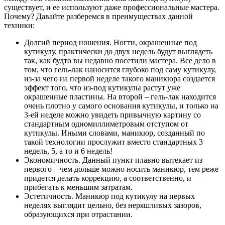
существует, и ее используют даже профессиональные мастера.
Почему? Давайте разберемся в преимуществах данной
техники:
Долгий период ношения. Ногти, окрашенные под
кутикулу, практически до двух недель будут выглядеть
так, как будто вы недавно посетили мастера. Все дело в
том, что гель-лак наносится глубоко под саму кутикулу,
из-за чего на первой неделе такого маникюра создается
эффект того, что из-под кутикулы растут уже
окрашенные пластины. На второй – гель-лак находится
очень плотно у самого основания кутикулы, и только на
3-ей неделе можно увидеть привычную картину со
стандартным одномиллиметровым отступом от
кутикулы. Иными словами, маникюр, созданный по
такой технологии прослужит вместо стандартных 3
недель, 5, а то и 6 недель!
Экономичность. Данный пункт плавно вытекает из
первого – чем дольше можно носить маникюр, тем реже
придется делать коррекцию, а соответственно, и
прибегать к меньшим затратам.
Эстетичность. Маникюр под кутикулу на первых
неделях выглядит цельно, без неряшливых зазоров,
образующихся при отрастании.