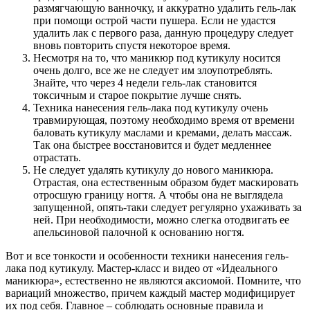
размягчающую ванночку, и аккуратно удалить гель-лак
при помощи острой части пушера. Если не удастся
удалить лак с первого раза, данную процедуру следует
вновь повторить спустя некоторое время.
Несмотря на то, что маникюр под кутикулу носится
очень долго, все же не следует им злоупотреблять.
Знайте, что через 4 недели гель-лак становится
токсичным и старое покрытие лучше снять.
Техника нанесения гель-лака под кутикулу очень
травмирующая, поэтому необходимо время от времени
баловать кутикулу маслами и кремами, делать массаж.
Так она быстрее восстановится и будет медленнее
отрастать.
Не следует удалять кутикулу до нового маникюра.
Отрастая, она естественным образом будет маскировать
отросшую границу ногтя. А чтобы она не выглядела
запущенной, опять-таки следует регулярно ухаживать за
ней. При необходимости, можно слегка отодвигать ее
апельсиновой палочной к основанию ногтя.
Вот и все тонкости и особенности техники нанесения гель-
лака под кутикулу. Мастер-класс и видео от «Идеального
маникюра», естественно не являются аксиомой. Помните, что
вариаций множество, причем каждый мастер модифицирует
их под себя. Главное – соблюдать основные правила и