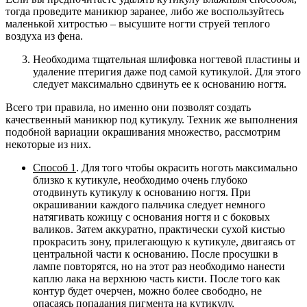
тогда проведите маникюр заранее, либо же воспользуйтесь
маленькой хитростью – высушите ногти струей теплого
воздуха из фена.
Необходима тщательная шлифовка ногтевой пластины и
удаление птеригия даже под самой кутикулой. Для этого
следует максимально сдвинуть ее к основанию ногтя.
Всего три правила, но именно они позволят создать
качественный маникюр под кутикулу. Техник же выполнения
подобной вариации окрашивания множество, рассмотрим
некоторые из них.
Способ 1
. Для того чтобы окрасить ноготь максимально
близко к кутикуле, необходимо очень глубоко
отодвинуть кутикулу к основанию ногтя. При
окрашивании каждого пальчика следует немного
натягивать кожицу с основания ногтя и с боковых
валиков. Затем аккуратно, практически сухой кистью
прокрасить зону, прилегающую к кутикуле, двигаясь от
центральной части к основанию. После просушки в
лампе повторятся, но на этот раз необходимо нанести
каплю лака на верхнюю часть кисти. После того как
контур будет очерчен, можно более свободно, не
опасаясь попадания пигмента на кутикулу,