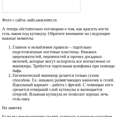
Фото с сайта: nails.saracentre.ru
А теперь обстоятельно поговорим о том, как красить ногти
гель лаком под кутикулу. Обратите внимание на следующие
важные моменты.
Главное и незыблемое правило – тщательно
подготовленные ногтевые пластины. Никаких
шероховатостей, неровностей и прочих досадных
мелочей, которые могут испортить все впечатление от
маникюра. Требуется тщательная шлифовка при помощи
бафа.
Гигиенический маникюр делается только сухим
способом. Т.е. никаких размягчающих ванночек и гелей.
Идеальный вариант – работа с фрезой. С помощью него
срезается отмерший слой кутикулы и вычищается
птергий. Влажная кутикула не позволит хорошо лечь
гель-лаку.
На заметку
Если вы предпочитаете удалять кутикулу влажным способом,