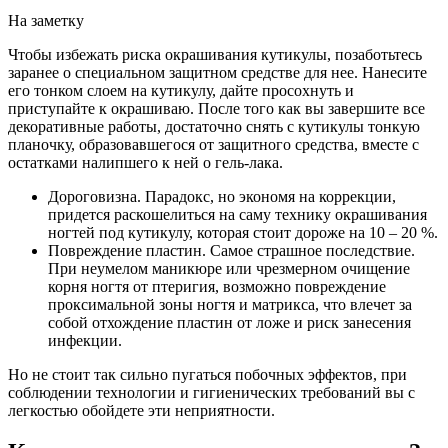
На заметку
Чтобы избежать риска окрашивания кутикулы, позаботьтесь
заранее о специальном защитном средстве для нее. Нанесите
его тонком слоем на кутикулу, дайте просохнуть и
приступайте к окрашиваю. После того как вы завершите все
декоративные работы, достаточно снять с кутикулы тонкую
планочку, образовавшегося от защитного средства, вместе с
остатками налипшего к ней о гель-лака.
Дороговизна. Парадокс, но экономя на коррекции,
придется раскошелиться на саму технику окрашивания
ногтей под кутикулу, которая стоит дороже на 10 – 20 %.
Повреждение пластин. Самое страшное последствие.
При неумелом маникюре или чрезмерном очищение
корня ногтя от птеригия, возможно повреждение
проксимальной зоны ногтя и матрикса, что влечет за
собой отхождение пластин от ложе и риск занесения
инфекции.
Но не стоит так сильно пугаться побочных эффектов, при
соблюдении технологии и гигиенических требований вы с
легкостью обойдете эти неприятности.