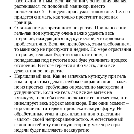
расстоянии в 1 мм. Если же линия у основания рваная,
растекшаяся, то подобный маникюр, вместо
положенных 5 – 6 недель прослужит только две. Т.е. его
придется снимать, как только проступит неровная
граница.
Отхождение декоративного покрытия. При нанесении
гель-лак под кутикулу очень важно удалить весь
птеригий, находящийся под кутикулой, что довольно
проблематично. Если же пренебречь, этим требованием,
то маникюр не прослужит и недели. По мере отрастания
птеригия, гель-лак будет отходить от ногтя, а
попадающая под пустоты вода буде усиливать процесс
отслоения. В итоге теряется либо часть, либо все
декоративное покрытие.
Неряшливый вид. Как не запачкать кутикулу при гель
лаке и при этом сделать глубокое окрашивание – задача
не из простых, требующая определенно мастерства и
усидчивости. Если же гель-лак все же вытек на
кутикулу, то он обязательно окрасит ее пигментом, что
нивелирует весь эффект маникюра. Еще один момент –
отросшие ногти теряют привлекательную форму. Не
обработанные углы и края пластин при отрастании
«зияют» своей непрокрашенностью. А естественный
склон ногтей в ту или иную сторону, уже через три
недели будет выглядеть неаккуратно.