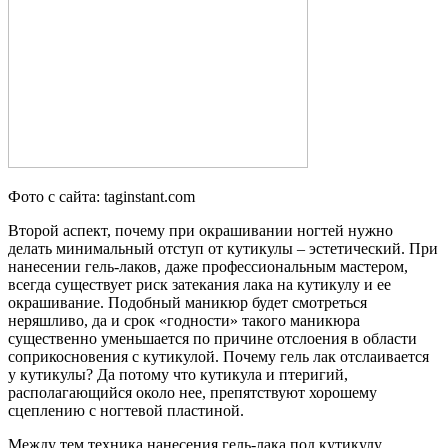
Фото с сайта: taginstant.com
Второй аспект, почему при окрашивании ногтей нужно
делать минимальный отступ от кутикулы – эстетический. При
нанесении гель-лаков, даже профессиональным мастером,
всегда существует риск затекания лака на кутикулу и ее
окрашивание. Подобный маникюр будет смотреться
неряшливо, да и срок «годности» такого маникюра
существенно уменьшается по причине отслоения в области
соприкосновения с кутикулой. Почему гель лак отслаивается
у кутикулы? Да потому что кутикула и птеригий,
располагающийся около нее, препятствуют хорошему
сцеплению с ногтевой пластиной.
Между тем техника нанесения гель-лака под кутикулу