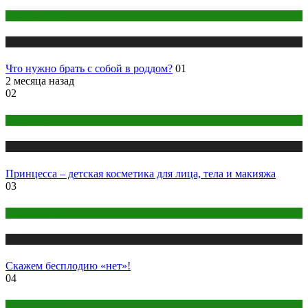
Одежда и мода
Публикации
Что нужно брать с собой в роддом?
01
2 месяца назад
02
Косметика
Публикации
Принцесса – детская косметика для лица, тела и макияжа
03
Беременность
Публикации
Скажем бесплодию «нет»!
04
Беременность